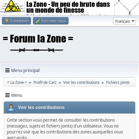
La Zone - Un peu de brute dans
un monde de finesse
Publication de textes sombres, débiles, violents.
Connexion
Inscrivez-vous
Menu principal
= La Zone =
Profil de Carc
Voir les contributions
Fichiers joints
►
►
►
Menu
Voir les contributions
Cette section vous permet de consulter les contributions
(messages, sujets et fichiers joints) d'un utilisateur. Vous ne
pourrez voir que les contributions des zones auxquelles vous
avez accès.