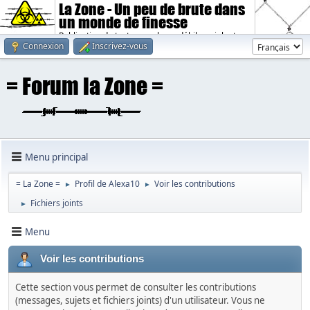
La Zone - Un peu de brute dans
un monde de finesse
Publication de textes sombres, débiles, violents.
Connexion
Inscrivez-vous
Menu principal
= La Zone =
Profil de Alexa10
Voir les contributions
►
►
Fichiers joints
►
Menu
Voir les contributions
Cette section vous permet de consulter les contributions
(messages, sujets et fichiers joints) d'un utilisateur. Vous ne