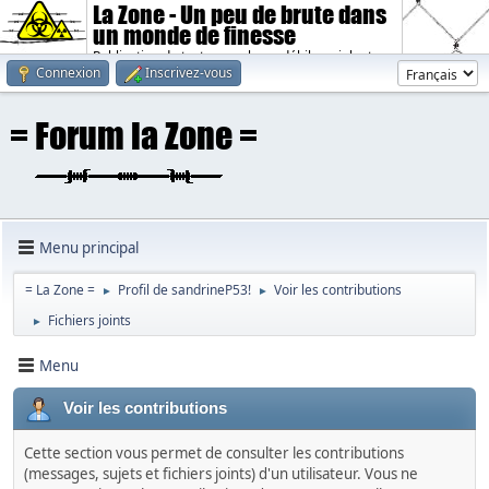
La Zone - Un peu de brute dans
un monde de finesse
Publication de textes sombres, débiles, violents.
Connexion
Inscrivez-vous
Menu principal
= La Zone =
Profil de sandrineP53!
Voir les contributions
►
►
Fichiers joints
►
Menu
Voir les contributions
Cette section vous permet de consulter les contributions
(messages, sujets et fichiers joints) d'un utilisateur. Vous ne