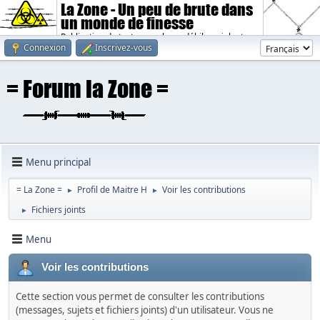
La Zone - Un peu de brute dans
un monde de finesse
Publication de textes sombres, débiles, violents.
Connexion
Inscrivez-vous
Menu principal
= La Zone =
Profil de Maitre H
Voir les contributions
►
►
Fichiers joints
►
Menu
Voir les contributions
Cette section vous permet de consulter les contributions
(messages, sujets et fichiers joints) d'un utilisateur. Vous ne