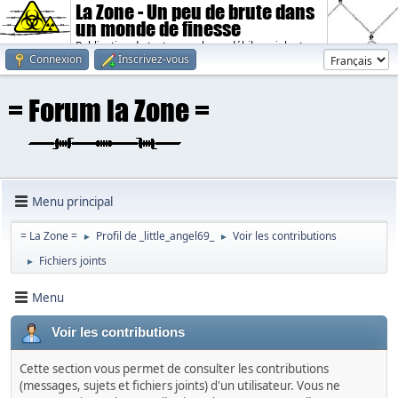
La Zone - Un peu de brute dans
un monde de finesse
Publication de textes sombres, débiles, violents.
Connexion
Inscrivez-vous
Menu principal
= La Zone =
Profil de _little_angel69_
Voir les contributions
►
►
Fichiers joints
►
Menu
Voir les contributions
Cette section vous permet de consulter les contributions
(messages, sujets et fichiers joints) d'un utilisateur. Vous ne