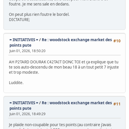
foutre. Je me sens sale en dedans.
On peut plus rien foutre le bordel.
DICTATURE;
= INITIATIVES =
/
Re : woodstock exchange market des
#10
points pute
Juin 01, 2026, 18:50:20
AH P2TARD DOURAK C42TAIT DONC TOI et ça explique que tu
te sois auto-descendu de mon beau 18 à un tout petit 7 injuste
et trop modeste.
Luddite.
= INITIATIVES =
/
Re : woodstock exchange market des
#11
points pute
Juin 01, 2026, 18:49:29
Je plaide non-coupable pour tes points (au contraire j'avais