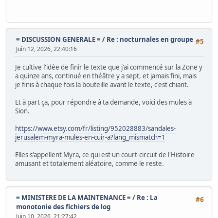
= DISCUSSION GENERALE =
/
Re : nocturnales en groupe
#5
Juin 12, 2026, 22:40:16
Je cultive l'idée de finir le texte que j'ai commencé sur la Zone y
a quinze ans, continué en théâtre y a sept, et jamais fini, mais
je finis à chaque fois la bouteille avant le texte, c'est chiant.
Et à part ça, pour répondre à ta demande, voici des mules à
Sion.
https://www.etsy.com/fr/listing/952028883/sandales-
jerusalem-myra-mules-en-cuir-a?lang_mismatch=1
Elles s'appellent Myra, ce qui est un court-circuit de l'Histoire
amusant et totalement aléatoire, comme le reste.
= MINISTERE DE LA MAINTENANCE =
/
Re : La
#6
monotonie des fichiers de log
Juin 10, 2026, 21:27:42