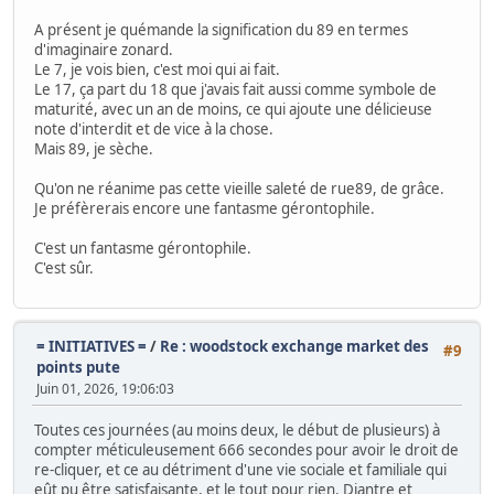
A présent je quémande la signification du 89 en termes
d'imaginaire zonard.
Le 7, je vois bien, c'est moi qui ai fait.
Le 17, ça part du 18 que j'avais fait aussi comme symbole de
maturité, avec un an de moins, ce qui ajoute une délicieuse
note d'interdit et de vice à la chose.
Mais 89, je sèche.
Qu'on ne réanime pas cette vieille saleté de rue89, de grâce.
Je préfèrerais encore une fantasme gérontophile.
C'est un fantasme gérontophile.
C'est sûr.
= INITIATIVES =
/
Re : woodstock exchange market des
#9
points pute
Juin 01, 2026, 19:06:03
Toutes ces journées (au moins deux, le début de plusieurs) à
compter méticuleusement 666 secondes pour avoir le droit de
re-cliquer, et ce au détriment d'une vie sociale et familiale qui
eût pu être satisfaisante, et le tout pour rien. Diantre et