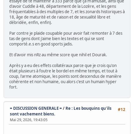
essayé de te maintenir à 333 parce que ça m'amusait, ainsi que
d'avoir Cuddle à 48, département de la Lozère, et les gens
fréquentables à des multiples de 7, et les zonards historiques à
18, âge de maturité et de raison et de sexualité libre et
débridée, enfin, enfin).
Par contre je plaide coupable pour avoir fait remonter à 7 des
tas de gens dont j'aime bien les textes et qui se sont
comporté.e.s en good sports jadis.
Et d'avoir mis nRz au même score que nihil et Dourak.
Après y a eu des effets collatéraux parce que je crois qu'on
était plusieurs à foutre le bordel en même temps, et tout à
coup, l'arme atomique, les points sont descendus de manière
cohérente et non humaine, ou alors c'est un humain hyper
fort.
= DISCUSSION GENERALE =
/
Re : Les bouquins qu'ils
#12
sont vachement biens.
Mai 29, 2026, 19:43:05