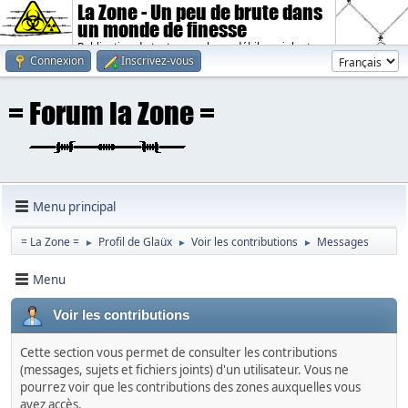
La Zone - Un peu de brute dans
un monde de finesse
Publication de textes sombres, débiles, violents.
Connexion
Inscrivez-vous
Menu principal
= La Zone =
Profil de Glaüx
Voir les contributions
Messages
►
►
►
Menu
Voir les contributions
Cette section vous permet de consulter les contributions
(messages, sujets et fichiers joints) d'un utilisateur. Vous ne
pourrez voir que les contributions des zones auxquelles vous
avez accès.