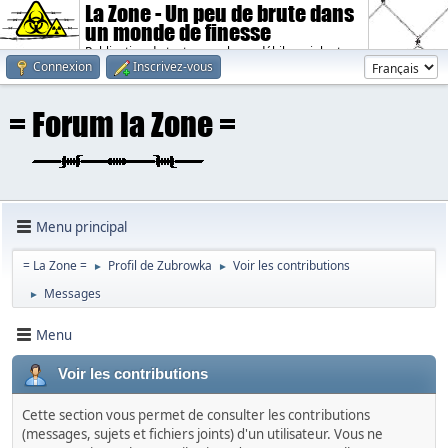
La Zone - Un peu de brute dans
un monde de finesse
Publication de textes sombres, débiles, violents.
Connexion
Inscrivez-vous
Menu principal
= La Zone =
Profil de Zubrowka
Voir les contributions
►
►
Messages
►
Menu
Voir les contributions
Cette section vous permet de consulter les contributions
(messages, sujets et fichiers joints) d'un utilisateur. Vous ne