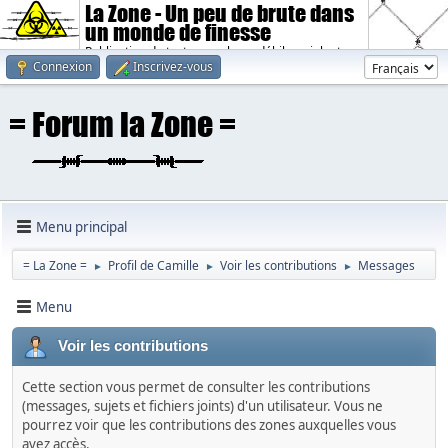
La Zone - Un peu de brute dans
un monde de finesse
Publication de textes sombres, débiles, violents.
Connexion
Inscrivez-vous
Menu principal
= La Zone =
Profil de Camille
Voir les contributions
Messages
►
►
►
Menu
Voir les contributions
Cette section vous permet de consulter les contributions
(messages, sujets et fichiers joints) d'un utilisateur. Vous ne
pourrez voir que les contributions des zones auxquelles vous
avez accès.