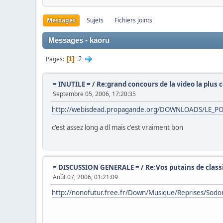
Messages
Sujets
Fichiers joints
Messages - kaoru
2
Pages
1
= INUTILE =
/
Re:grand concours de la video la plus 
Septembre 05, 2006, 17:20:35
http://webisdead.propagande.org/DOWNLOADS/LE_PO
c'est assez long a dl mais c'est vraiment bon
= DISCUSSION GENERALE =
/
Re:Vos putains de clas
Août 07, 2006, 01:21:09
http://nonofutur.free.fr/Down/Musique/Reprises/Sodo