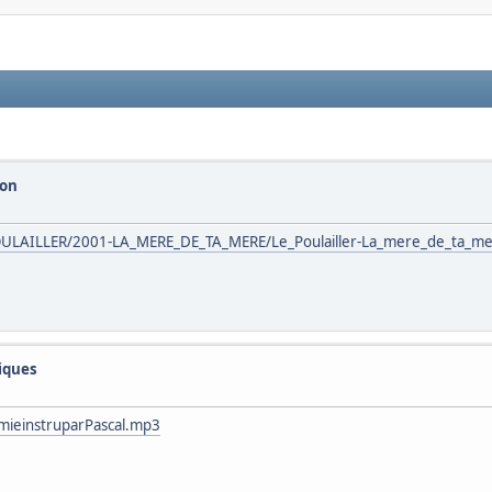
con
ULAILLER/2001-LA_MERE_DE_TA_MERE/Le_Poulailler-La_mere_de_ta_m
siques
mieinstruparPascal.mp3