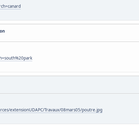
rch=canard
con
ch=south%20park
ources/extensionUDAPC/Travaux/08mars05/poutre.jpg