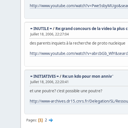
http://www.youtube.com/watch?v=Pwe5sbyMUgo&sea
= INUTILE =
/
Re:grand concours de la video la plus 
Juillet 18, 2006, 22:27:04
des parents inquiets à la recherche de proto nucleique
http://www.youtube.com/watch?v=abrcbGb_WlY&sear
= INITIATIVES =
/
Re:un kdo pour mon anniv'
Juillet 18, 2006, 22:20:41
et une poutre? c'est possible une poutre?
http://www-archives.dr15.cnrs.fr/Delegation/SL/Ress
2
Pages
1