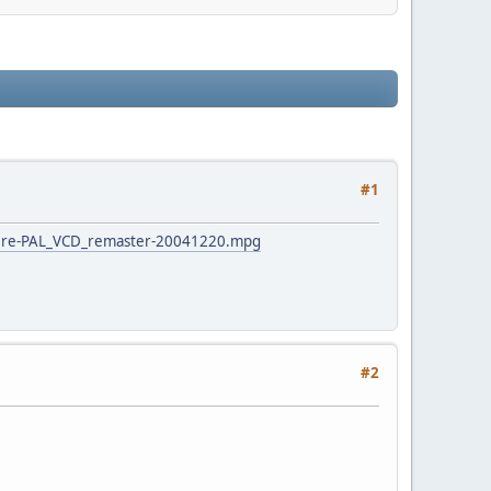
#1
ere-PAL_VCD_remaster-20041220.mpg
#2