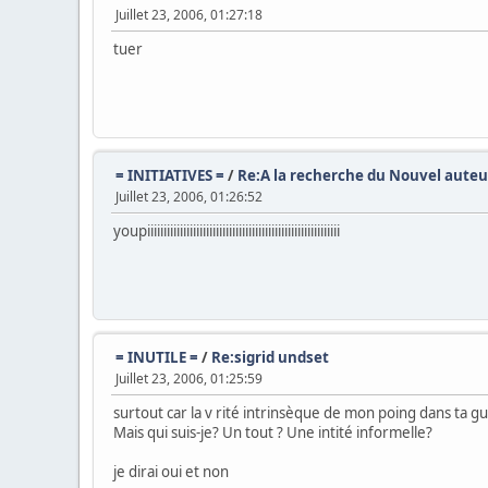
Juillet 23, 2006, 01:27:18
tuer
= INITIATIVES =
/
Re:A la recherche du Nouvel aute
Juillet 23, 2006, 01:26:52
youpiiiiiiiiiiiiiiiiiiiiiiiiiiiiiiiiiiiiiiiiiiiiiiiiiiiiiiiiiii
= INUTILE =
/
Re:sigrid undset
Juillet 23, 2006, 01:25:59
surtout car la v rité intrinsèque de mon poing dans ta gu
Mais qui suis-je? Un tout ? Une intité informelle?
je dirai oui et non