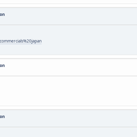
con
=commercials%20japan
con
con