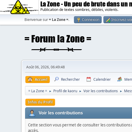
La Zone - Un peu de brute dans un
Publication de textes sombres, débiles, violents.
Bienvenue sur
= La Zone =
.
Connexion
Inscrivez-vo
Août 06, 2026, 06:49:48
Accueil
Rechercher
Calendrier
Mem
= La Zone =
Profil de kaoru
Voir les contributions
Mes
►
►
►
Infos du Profil
Voir les contributions
Cette section vous permet de consulter les contributions (
accès.