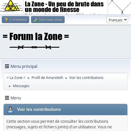
La Zone - Un peu de brute dans
un monde de finesse
Publication de textes sombres, débiles, violents.
Connexion
Inscrivez-vous
Menu principal
= La Zone =
Profil de Amareleth
Voir les contributions
►
►
Messages
►
Menu
Voir les contributions
Cette section vous permet de consulter les contributions
(messages, sujets et fichiers joints) d'un utilisateur. Vous ne