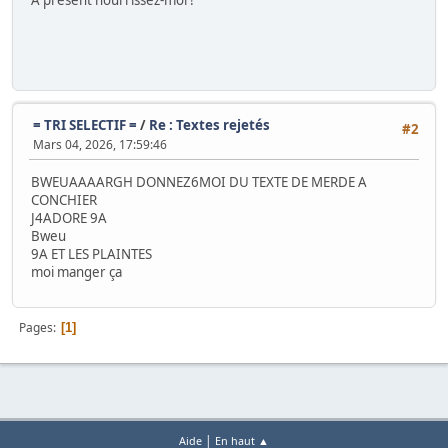
À présent nourrissez-moi !
= TRI SELECTIF =
/
Re : Textes rejetés
#2
Mars 04, 2026, 17:59:46
BWEUAAAARGH DONNEZ6MOI DU TEXTE DE MERDE A
CONCHIER
J4ADORE 9A
Bweu
9A ET LES PLAINTES
moi manger ça
Pages
1
|
Aide
En haut ▲