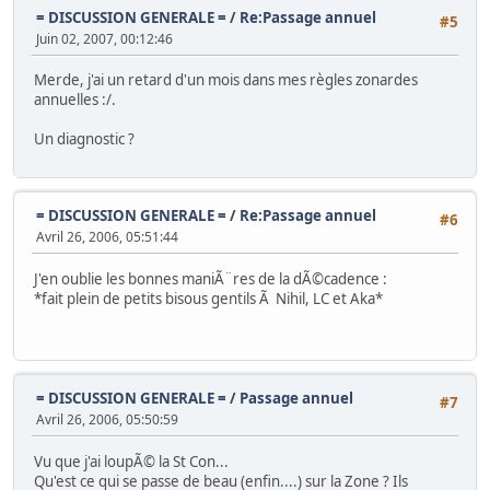
= DISCUSSION GENERALE =
/
Re:Passage annuel
#5
Juin 02, 2007, 00:12:46
Merde, j'ai un retard d'un mois dans mes règles zonardes
annuelles :/.
Un diagnostic ?
= DISCUSSION GENERALE =
/
Re:Passage annuel
#6
Avril 26, 2006, 05:51:44
J'en oublie les bonnes maniÃ¨res de la dÃ©cadence :
*fait plein de petits bisous gentils Ã Nihil, LC et Aka*
= DISCUSSION GENERALE =
/
Passage annuel
#7
Avril 26, 2006, 05:50:59
Vu que j'ai loupÃ© la St Con...
Qu'est ce qui se passe de beau (enfin....) sur la Zone ? Ils