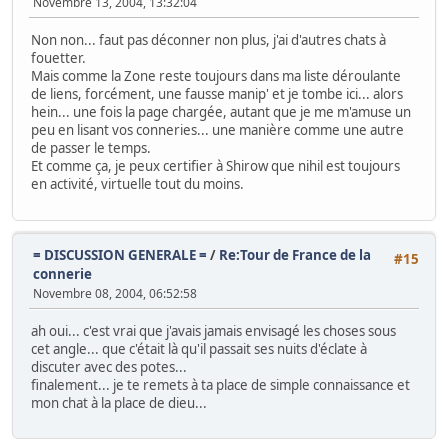
Novembre 13, 2004, 13:32:04
Non non... faut pas déconner non plus, j'ai d'autres chats à
fouetter.
Mais comme la Zone reste toujours dans ma liste déroulante
de liens, forcément, une fausse manip' et je tombe ici... alors
hein... une fois la page chargée, autant que je me m'amuse un
peu en lisant vos conneries... une manière comme une autre
de passer le temps.
Et comme ça, je peux certifier à Shirow que nihil est toujours
en activité, virtuelle tout du moins.
= DISCUSSION GENERALE =
/
Re:Tour de France de la
#15
connerie
Novembre 08, 2004, 06:52:58
ah oui... c'est vrai que j'avais jamais envisagé les choses sous
cet angle... que c'était là qu'il passait ses nuits d'éclate à
discuter avec des potes...
finalement... je te remets à ta place de simple connaissance et
mon chat à la place de dieu...