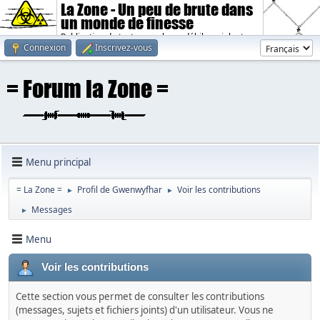
La Zone - Un peu de brute dans
un monde de finesse
Publication de textes sombres, débiles, violents.
Connexion
Inscrivez-vous
Menu principal
= La Zone =
Profil de Gwenwyfhar
Voir les contributions
►
►
Messages
►
Menu
Voir les contributions
Cette section vous permet de consulter les contributions
(messages, sujets et fichiers joints) d'un utilisateur. Vous ne