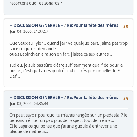
racontent quoi les zonards ?
= DISCUSSION GENERALE =
/
Re:Pour la fête des mères
#8
Juin 04, 2005, 21:07:57
Que veux-tu Tyler... quand j'arrive quelque part, j'aime pas trop
faire ce qui est demandé...
ouais Lapinchien a raison en fait, j'laisse ça aux autres...
Tudieu, je suis pas sûre d'être suffisamment qualifiée pour le
poste ; c'est qu'il a des qualités euh... très personnelles le El
Def...
= DISCUSSION GENERALE =
/
Re:Pour la fête des mères
#9
Juin 03, 2005, 04:35:44
On peut savoir pourquoi tu m'avais rangée sur un piedestal ? Je
pensais mériter un peu plus de respect tout de même...
Et le Lapinos qui pense que j'ai une gueule à entraver une
blague de matheux...