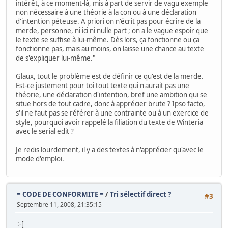
intérêt, à ce moment-là, mis à part de servir de vagu exemple
non nécessaire à une théorie à la con ou à une déclaration
d'intention péteuse. A priori on n'écrit pas pour écrire de la
merde, personne, ni ici ni nulle part ; on a le vague espoir que
le texte se suffise à lui-même. Dès lors, ça fonctionne ou ça
fonctionne pas, mais au moins, on laisse une chance au texte
de s'expliquer lui-même."
Glaux, tout le problème est de définir ce qu'est de la merde.
Est-ce justement pour toi tout texte qui n'aurait pas une
théorie, une déclaration d'intention, bref une ambition qui se
situe hors de tout cadre, donc à apprécier brute ? Ipso facto,
s'il ne faut pas se référer à une contrainte ou à un exercice de
style, pourquoi avoir rappelé la filiation du texte de Winteria
avec le serial edit ?
Je redis lourdement, il y a des textes à n'apprécier qu'avec le
mode d'emploi.
= CODE DE CONFORMITE =
/
Tri sélectif direct ?
#3
Septembre 11, 2008, 21:35:15
:-[