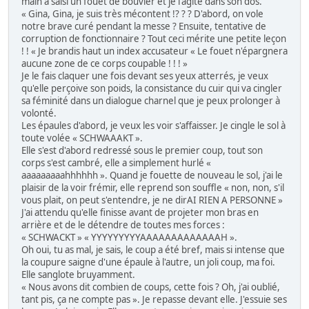
main a saisi un fouet de bouvier et je l'agite dans son dos.
« Gina, Gina, je suis très mécontent !? ? ? D'abord, on vole
notre brave curé pendant la messe ? Ensuite, tentative de
corruption de fonctionnaire ? Tout ceci mérite une petite leçon
! ! « Je brandis haut un index accusateur « Le fouet n'épargnera
aucune zone de ce corps coupable ! ! ! »
Je le fais claquer une fois devant ses yeux atterrés, je veux
qu'elle perçoive son poids, la consistance du cuir qui va cingler
sa féminité dans un dialogue charnel que je peux prolonger à
volonté.
Les épaules d'abord, je veux les voir s'affaisser. Je cingle le sol à
toute volée « SCHWAAAKT ».
Elle s'est d'abord redressé sous le premier coup, tout son
corps s'est cambré, elle a simplement hurlé «
aaaaaaaaahhhhhh ». Quand je fouette de nouveau le sol, j'ai le
plaisir de la voir frémir, elle reprend son souffle « non, non, s'il
vous plait, on peut s'entendre, je ne dirAI RIEN A PERSONNE »
J'ai attendu qu'elle finisse avant de projeter mon bras en
arrière et de le détendre de toutes mes forces :
« SCHWACKT » « YYYYYYYYYAAAAAAAAAAAAAH ».
Oh oui, tu as mal, je sais, le coup a été bref, mais si intense que
la coupure saigne d'une épaule à l'autre, un joli coup, ma foi.
Elle sanglote bruyamment.
« Nous avons dit combien de coups, cette fois ? Oh, j'ai oublié,
tant pis, ça ne compte pas ». Je repasse devant elle. J'essuie ses