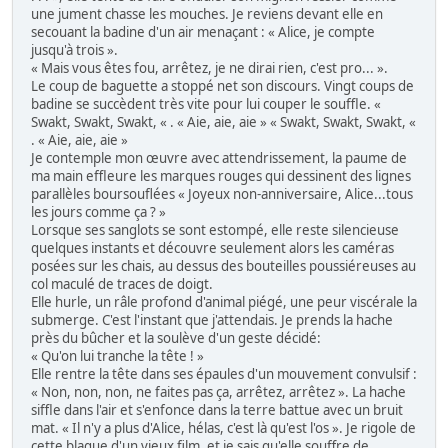
une jument chasse les mouches. Je reviens devant elle en
secouant la badine d'un air menaçant : « Alice, je compte
jusqu'à trois ».
« Mais vous êtes fou, arrêtez, je ne dirai rien, c'est pro... ».
Le coup de baguette a stoppé net son discours. Vingt coups de
badine se succèdent très vite pour lui couper le souffle. «
Swakt, Swakt, Swakt, « . « Aie, aie, aie » « Swakt, Swakt, Swakt, «
. « Aie, aie, aie »
Je contemple mon œuvre avec attendrissement, la paume de
ma main effleure les marques rouges qui dessinent des lignes
parallèles boursouflées « Joyeux non-anniversaire, Alice...tous
les jours comme ça ? »
Lorsque ses sanglots se sont estompé, elle reste silencieuse
quelques instants et découvre seulement alors les caméras
posées sur les chais, au dessus des bouteilles poussiéreuses au
col maculé de traces de doigt.
Elle hurle, un râle profond d'animal piégé, une peur viscérale la
submerge. C'est l'instant que j'attendais. Je prends la hache
près du bûcher et la soulève d'un geste décidé:
« Qu'on lui tranche la tête ! »
Elle rentre la tête dans ses épaules d'un mouvement convulsif :
« Non, non, non, ne faites pas ça, arrêtez, arrêtez ». La hache
siffle dans l'air et s'enfonce dans la terre battue avec un bruit
mat. « Il n'y a plus d'Alice, hélas, c'est là qu'est l'os ». Je rigole de
cette blague d'un vieux film, et je sais qu'elle souffre de