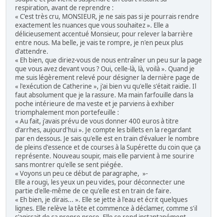
respiration, avant de reprendre :
« C'est très cru, MONSIEUR, je ne sais pas si je pourrais rendre
exactement les nuances que vous souhaitez ». Elle a
délicieusement accentué Monsieur, pour relever la barrière
entre nous. Ma belle, je vais te rompre, je n'en peux plus
d'attendre.
« Eh bien, que diriez-vous de nous entraîner un peu sur la page
que vous avez devant vous ? Oui, celle-là, là, voilà ». Quand je
me suis légèrement relevé pour désigner la dernière page de
« l'exécution de Catherine », j'ai bien vu qu'elle s'était raidie. Il
faut absolument que je la rassure. Ma main farfouille dans la
poche intérieure de ma veste et je parviens à exhiber
triomphalement mon portefeuille :
« Au fait, j'avais prévu de vous donner 400 euros à titre
d'arrhes, aujourd'hui ». Je compte les billets en la regardant
par en dessous. Je sais qu'elle est en train d'évaluer le nombre
de pleins d'essence et de courses à la Supérette du coin que ça
représente. Nouveau soupir, mais elle parvient à me sourire
sans montrer qu'elle se sent piégée.
« Voyons un peu ce début de paragraphe, »-
Elle a rougi, les yeux un peu vides, pour déconnecter une
partie d'elle-même de ce qu'elle est en train de faire.
« Eh bien, je dirais... ». Elle se jette à l'eau et écrit quelques
lignes. Elle relève la tête et commence à déclamer, comme s'il