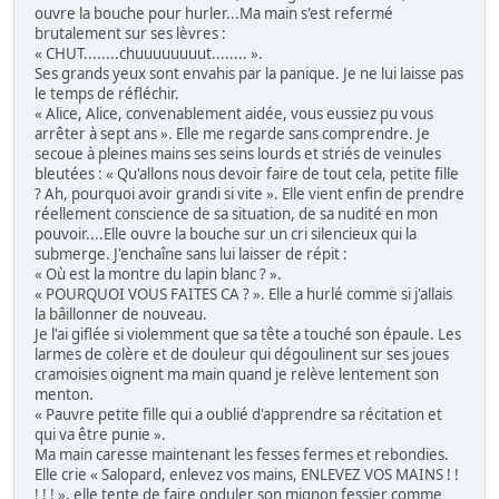
ouvre la bouche pour hurler...Ma main s'est refermé
brutalement sur ses lèvres :
« CHUT........chuuuuuuuut........ ».
Ses grands yeux sont envahis par la panique. Je ne lui laisse pas
le temps de réfléchir.
« Alice, Alice, convenablement aidée, vous eussiez pu vous
arrêter à sept ans ». Elle me regarde sans comprendre. Je
secoue à pleines mains ses seins lourds et striés de veinules
bleutées : « Qu'allons nous devoir faire de tout cela, petite fille
? Ah, pourquoi avoir grandi si vite ». Elle vient enfin de prendre
réellement conscience de sa situation, de sa nudité en mon
pouvoir....Elle ouvre la bouche sur un cri silencieux qui la
submerge. J'enchaîne sans lui laisser de répit :
« Où est la montre du lapin blanc ? ».
« POURQUOI VOUS FAITES CA ? ». Elle a hurlé comme si j'allais
la bâillonner de nouveau.
Je l'ai giflée si violemment que sa tête a touché son épaule. Les
larmes de colère et de douleur qui dégoulinent sur ses joues
cramoisies oignent ma main quand je relève lentement son
menton.
« Pauvre petite fille qui a oublié d'apprendre sa récitation et
qui va être punie ».
Ma main caresse maintenant les fesses fermes et rebondies.
Elle crie « Salopard, enlevez vos mains, ENLEVEZ VOS MAINS ! !
! ! ! », elle tente de faire onduler son mignon fessier comme