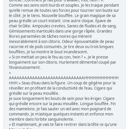
difficile...Comment je fais pour travailler, moi, hein ? ».
Comme ses seins sont lourds et souples. Je les traque pendant
qu'elle remue de toutes ses forces pour tourner son buste sur
le côté. Je le tiens. Nouvelle bouffée. Le grain magique de sa
peau grésille un court instant. Une autre cloque. Epave de
chair brûlée. Ampoules crevées. Sanies de fluides et de sang.
Gémissements inarticulés dans une gorge râpée. Grandes
lèvres parsemées de tâches noires qui mènent
inexorablement à son clitoris. Odeur épouvantable de peau
racornie et de poils consumés. Je tire deux ou trois longues
bouffées. Je lui montre le bout incandescent.
« Si on mettait un peu le feu au con, hein ? ». Je le presse
longuement sur son clitoris. Hurlement démentiel coupé par
l'évanouissement.
«
AAAAAAAAAAAAAAAAAAAAAAAAAAAAAHHHHHHHHHHHH
HHH ».Seau d'eau dans la figure. Un coup de gégéne pour la
réveiller en profitant de la conductivité de l'eau. Cigare qui
grésille sur la peau mouillée.
Je suce longuement les bouts de sein pour les ériger. Cigare
qui grésille encore sur la peau mouillée. Longue bouffée. Fin
des mamelons. Je fais sauter un œil avec mon poignard de
commando. Je m'astique quelques instants et enfonce mon
membre dans l'orbite sanguinolente.
« Et maintenant, je vais te faire rentrer dans la tête ce qu'une