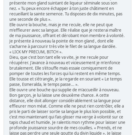
présente mon gland suintant de liqueur séminale sous son
nez. « Tu peux encore échapper à ton juste châtiment en
recueillant la sainte semence. Tu disposes de dix minutes, pas
une seconde de plus ».
Elle ouvre la bouche, mais je me recule, elle ne peut que
m'effleurer avec sa langue. Elle réalise que je resterai maître
de ma jouissance, offrant et dérobant mon membre à volonté.
Je présente à nouveau la pointe de mon gland , dont elle
s'acharne à parcourir très vite le filet de sa langue dardée.
« LICK MY PRECUM, BITCH ».
Dieu, que c'est bon tant elle va vite, je me recule pour
récupérer. J'avance à nouveau et vicieusement je m'enfonce
brutalement. Elle s'étouffe mais essaie comiquement de
pomper de toutes les forces qui lui restent en même temps.
Elle tousse et s'étrangle, je la regarde en souriant « Le temps
passe, Esmeralda, le temps passe... ».
Elle ouvre une bouche qui supplie de m'accueillir à nouveau.
Bon garçon, je lui laisse une deuxième chance. A cette
distance, elle doit allonger considérablement sa langue pour
effleurer mon méat. Comme elle ne peut rien contrôler, elle a
pris le parti de laisser sortie sa langue le plus loin possible, et
c'est moi maintenant qui fais glisser ma verge à volonté sur ce
tapis chaud et humide. Je ralentis mon rythme pour laisser une
profonde jouissance sourdre de mes couilles. « Prends, et ne
laisse pas perdre une seule goutte du divin liquide ». Je laisse