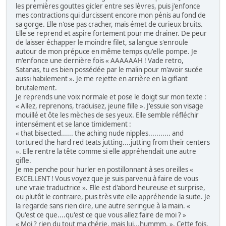
les premières gouttes gicler entre ses lèvres, puis j'enfonce
mes contractions qui durcissent encore mon pénis au fond de
sa gorge. Elle n'ose pas cracher, mais émet de curieux bruits.
Elle se reprend et aspire fortement pour me drainer. De peur
de laisser échapper le moindre filet, sa langue s'enroule
autour de mon prépuce en même temps qu'elle pompe. Je
m'enfonce une dernière fois « AAAAAAH ! Vade retro,
Satanas, tu es bien possédée par le malin pour m'avoir sucée
aussi habilement ». Je me rejette en arrière en la giflant
brutalement.
Je reprends une voix normale et pose le doigt sur mon texte :
« Allez, reprenons, traduisez, jeune fille ». J'essuie son visage
mouillé et ôte les mèches de ses yeux. Elle semble réfléchir
intensément et se lance timidement :
« that bisected...... the aching nude nipples........... and
tortured the hard red teats jutting....jutting from their centers
». Elle rentre la tête comme si elle appréhendait une autre
gifle.
Je me penche pour hurler en postillonnant à ses oreilles «
EXCELLENT ! Vous voyez que je suis parvenu à faire de vous
une vraie traductrice ». Elle est d'abord heureuse et surprise,
ou plutôt le contraire, puis très vite elle appréhende la suite. Je
la regarde sans rien dire, une autre seringue à la main. «
Qu'est ce que....qu'est ce que vous allez faire de moi ? »
« Moi ? rien du tout ma chérie, mais lui...hummm. ». Cette fois,