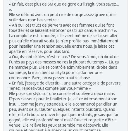
« En fait, c'est plus de SM que de gore qu'il s'agit, vous savez...
».
Elle se détend avec un petit rire de gorge assez grave qui se
vrille dans mon bas-ventre :
« Ah oui, ces trucs de pervers avec des femmes qui se font
fouetter et se laissent enfoncer des trucs dans le machin ? ».
La complicité est renouée, elle vient même de se laisser aller
plus qu'elle n'aurait voulu. Je n'en profite pas immédiatement
pour installer une tension sexuelle entre nous, je laisse cet
aparté en réserve, pour plus tard.
« Oui, ils sont drôles, n'est-ce pas ? De vous à moi, on dirait de
Funès au pays des messes noires la plupart du temps ». Là, ça
ne marche plus. Elle se contrôle admirablement, droite dans
son siège, la main tient un stylo pour lui donner une
contenance. Bien, on va passer à autre chose.
« En fait, j'essaye de divertir.... une autre catégorie de pervers.
Tenez, rendez-vous compte par vous-même »
Elle pose son stylo sur une console et soulève à deux mains
l'épais classeur pour le feuilleter. Je la fixe intensément à son
insu... comme je m'y attendais, elle a commencé par ciller un
peu, avant de sursauter quelques instants plus tard. Quand
elle reste la bouche ouverte quelques instants, je sais que j'ai
gagné, elle est profondément mal à l'aise et regrette d'être
venue. Elle relève les yeux et semble me découvrir. Elle
soupire et parvient à suspendre un court instant sa