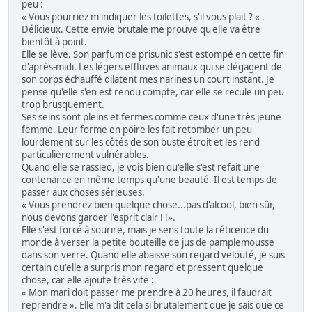
peu :
« Vous pourriez m'indiquer les toilettes, s'il vous plait ? « .
Délicieux. Cette envie brutale me prouve qu'elle va être
bientôt à point.
Elle se lève. Son parfum de prisunic s'est estompé en cette fin
d'après-midi. Les légers effluves animaux qui se dégagent de
son corps échauffé dilatent mes narines un court instant. Je
pense qu'elle s'en est rendu compte, car elle se recule un peu
trop brusquement.
Ses seins sont pleins et fermes comme ceux d'une très jeune
femme. Leur forme en poire les fait retomber un peu
lourdement sur les côtés de son buste étroit et les rend
particulièrement vulnérables.
Quand elle se rassied, je vois bien qu'elle s'est refait une
contenance en même temps qu'une beauté. Il est temps de
passer aux choses sérieuses.
« Vous prendrez bien quelque chose...pas d'alcool, bien sûr,
nous devons garder l'esprit clair ! !».
Elle s'est forcé à sourire, mais je sens toute la réticence du
monde à verser la petite bouteille de jus de pamplemousse
dans son verre. Quand elle abaisse son regard velouté, je suis
certain qu'elle a surpris mon regard et pressent quelque
chose, car elle ajoute très vite :
« Mon mari doit passer me prendre à 20 heures, il faudrait
reprendre ». Elle m'a dit cela si brutalement que je sais que ce