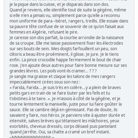
je la pique dans la cuisse, et je disparais dans son dos.
Quand je reviens, elle identifie tout de suite la gégéne, même
si elle n'en a jamais vu, simplement parce qu'elle a reconnu
mon uniforme de para –béret, rangers, treillis. Elle essaie dans
sa pauvre tête confuse de se souvenir de ce qu'on faisait aux
femmes en Algérie, refusant le pire.
Je caresse son dos parfait, la courbe arrondie de la naissance
de sa croupe. Elle me laisse passivement fixer les électrodes
sur ses bouts de sein. Mes doigts farfouillent un peu, son
clitoris a beau être proéminent, il glisse. Je jure. Je le tiens
enfin. La pince crocodile happe fermement le bout de chair
rose. J'en ajoute deux autres pour faire bonne mesure sur ses
grandes lèvres. Les poils vont-ils cramer... ? ? ?
Je sangle ma graisse et claque les talons de mes rangers
impeccablement cirées sous son nez :
« Farida, Farida....je suis très en colère...y a plein de braves
petits gars en train de se faire buter par les fells et tu
t'obstines à te taire. ». Je m'assois à côté de la gégéne, et je
tourne lentement la manivelle, juste pour lui faire goûter la
sauce. Elle se cambre déjà en gémissant. Pas de doute, ils
savaient y faire, nos héros. Je parviens vite à ajuster durée et
intensité, salves brèves qui tétanisent les mâchoires, yeux
exorbités, cheveux dressés, corps désaxé puis pantelant
quand j'arrête. Oui, sa chatte a cramé un bref instant.
»NNNNNNNNhhhhhh ».