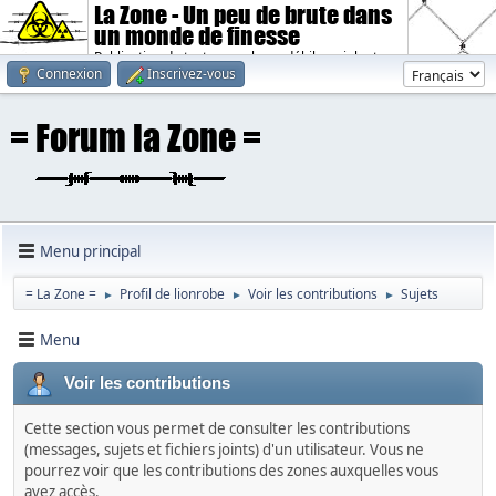
La Zone - Un peu de brute dans
un monde de finesse
Publication de textes sombres, débiles, violents.
Connexion
Inscrivez-vous
Menu principal
= La Zone =
Profil de lionrobe
Voir les contributions
Sujets
►
►
►
Menu
Voir les contributions
Cette section vous permet de consulter les contributions
(messages, sujets et fichiers joints) d'un utilisateur. Vous ne
pourrez voir que les contributions des zones auxquelles vous
avez accès.