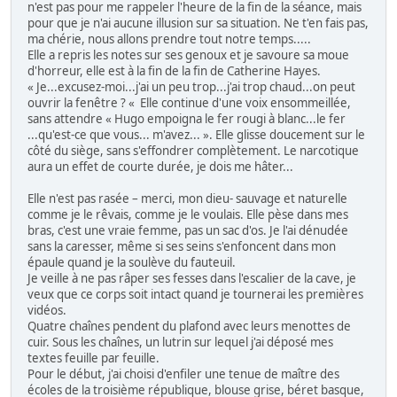
n'est pas pour me rappeler l'heure de la fin de la séance, mais
pour que je n'ai aucune illusion sur sa situation. Ne t'en fais pas,
ma chérie, nous allons prendre tout notre temps.....
Elle a repris les notes sur ses genoux et je savoure sa moue
d'horreur, elle est à la fin de la fin de Catherine Hayes.
« Je...excusez-moi...j'ai un peu trop...j'ai trop chaud...on peut
ouvrir la fenêtre ? « Elle continue d'une voix ensommeillée,
sans attendre « Hugo empoigna le fer rougi à blanc...le fer
...qu'est-ce que vous... m'avez... ». Elle glisse doucement sur le
côté du siège, sans s'effondrer complètement. Le narcotique
aura un effet de courte durée, je dois me hâter...
Elle n'est pas rasée – merci, mon dieu- sauvage et naturelle
comme je le rêvais, comme je le voulais. Elle pèse dans mes
bras, c'est une vraie femme, pas un sac d'os. Je l'ai dénudée
sans la caresser, même si ses seins s'enfoncent dans mon
épaule quand je la soulève du fauteuil.
Je veille à ne pas râper ses fesses dans l'escalier de la cave, je
veux que ce corps soit intact quand je tournerai les premières
vidéos.
Quatre chaînes pendent du plafond avec leurs menottes de
cuir. Sous les chaînes, un lutrin sur lequel j'ai déposé mes
textes feuille par feuille.
Pour le début, j'ai choisi d'enfiler une tenue de maître des
écoles de la troisième république, blouse grise, béret basque,