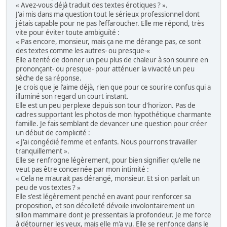
« Avez-vous déjà traduit des textes érotiques ? ».
J'ai mis dans ma question tout le sérieux professionnel dont
j'étais capable pour ne pas l'effaroucher. Elle me répond, très
vite pour éviter toute ambiguïté :
« Pas encore, monsieur, mais ça ne me dérange pas, ce sont
des textes comme les autres- ou presque-«
Elle a tenté de donner un peu plus de chaleur à son sourire en
prononçant- ou presque- pour atténuer la vivacité un peu
sèche de sa réponse.
Je crois que je l'aime déjà, rien que pour ce sourire confus qui a
illuminé son regard un court instant.
Elle est un peu perplexe depuis son tour d'horizon. Pas de
cadres supportant les photos de mon hypothétique charmante
famille. Je fais semblant de devancer une question pour créer
un début de complicité :
« J'ai congédié femme et enfants. Nous pourrons travailler
tranquillement ».
Elle se renfrogne légèrement, pour bien signifier qu'elle ne
veut pas être concernée par mon intimité :
« Cela ne m'aurait pas dérangé, monsieur. Et si on parlait un
peu de vos textes ? »
Elle s'est légèrement penché en avant pour renforcer sa
proposition, et son décolleté dévoile involontairement un
sillon mammaire dont je pressentais la profondeur. Je me force
à détourner les yeux, mais elle m'a vu. Elle se renfonce dans le