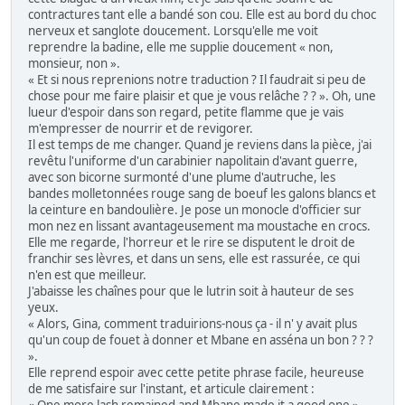
contractures tant elle a bandé son cou. Elle est au bord du choc
nerveux et sanglote doucement. Lorsqu'elle me voit
reprendre la badine, elle me supplie doucement « non,
monsieur, non ».
« Et si nous reprenions notre traduction ? Il faudrait si peu de
chose pour me faire plaisir et que je vous relâche ? ? ». Oh, une
lueur d'espoir dans son regard, petite flamme que je vais
m'empresser de nourrir et de revigorer.
Il est temps de me changer. Quand je reviens dans la pièce, j'ai
revêtu l'uniforme d'un carabinier napolitain d'avant guerre,
avec son bicorne surmonté d'une plume d'autruche, les
bandes molletonnées rouge sang de boeuf les galons blancs et
la ceinture en bandoulière. Je pose un monocle d'officier sur
mon nez en lissant avantageusement ma moustache en crocs.
Elle me regarde, l'horreur et le rire se disputent le droit de
franchir ses lèvres, et dans un sens, elle est rassurée, ce qui
n'en est que meilleur.
J'abaisse les chaînes pour que le lutrin soit à hauteur de ses
yeux.
« Alors, Gina, comment traduirions-nous ça - il n' y avait plus
qu'un coup de fouet à donner et Mbane en asséna un bon ? ? ?
».
Elle reprend espoir avec cette petite phrase facile, heureuse
de me satisfaire sur l'instant, et articule clairement :