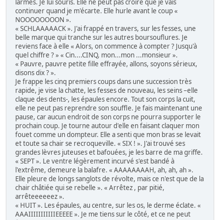
larmes. Je lui souris. Elle ne peut pas croire que je vais
continuer quand je m'écarte. Elle hurle avant le coup «
NOOOOOOOON ».
« SCHLAAAAACK ». J'ai frappé en travers, sur les fesses, une
belle marque qui tranche sur les autres boursouflures. Je
reviens face à elle « Alors, on commence à compter ? Jusqu'à
quel chiffre ? » « Cin....CINQ, mon...mon ...monsieur ».
« Pauvre, pauvre petite fille effrayée, allons, soyons sérieux,
disons dix ? ».
Je frappe les cinq premiers coups dans une succession très
rapide, je vise la chatte, les fesses de nouveau, les seins –elle
claque des dents-, les épaules encore. Tout son corps la cuit,
elle ne peut pas reprendre son souffle. Je fais maintenant une
pause, car aucun endroit de son corps ne pourra supporter le
prochain coup. Je tourne autour d'elle en faisant claquer mon
fouet comme un dompteur. Elle a senti que mon bras se levait
et toute sa chair se recroqueville. « SIX ! ». J'ai trouvé ses
grandes lèvres juteuses et bafouées, je les barre de ma griffe.
« SEPT ». Le ventre légèrement incurvé s'est bandé à
l'extrême, demeure la balafre. « AAAAAAAAH, ah, ah, ah ».
Elle pleure de longs sanglots de révolte, mais ce n'est que de la
chair châtiée qui se rebelle ». « Arrêtez , par pitié,
arrêteeeeeez ».
« HUIT ». Les épaules, au centre, sur les os, le derme éclate. «
AAAIIIIIIIIIIIEEEEE ». Je me tiens sur le côté, et ce ne peut