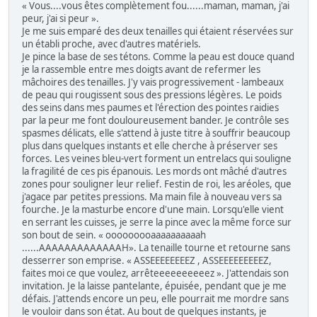
« Vous....vous êtes complètement fou......maman, maman, j'ai
peur, j'ai si peur ».
Je me suis emparé des deux tenailles qui étaient réservées sur
un établi proche, avec d'autres matériels.
Je pince la base de ses tétons. Comme la peau est douce quand
je la rassemble entre mes doigts avant de refermer les
mâchoires des tenailles. J'y vais progressivement - lambeaux
de peau qui rougissent sous des pressions légères. Le poids
des seins dans mes paumes et l'érection des pointes raidies
par la peur me font douloureusement bander. Je contrôle ses
spasmes délicats, elle s'attend à juste titre à souffrir beaucoup
plus dans quelques instants et elle cherche à préserver ses
forces. Les veines bleu-vert forment un entrelacs qui souligne
la fragilité de ces pis épanouis. Les mords ont mâché d'autres
zones pour souligner leur relief. Festin de roi, les aréoles, que
j'agace par petites pressions. Ma main file à nouveau vers sa
fourche. Je la masturbe encore d'une main. Lorsqu'elle vient
en serrant les cuisses, je serre la pince avec la même force sur
son bout de sein. « ooooooooaaaaaaaaaah
......AAAAAAAAAAAAAH». La tenaille tourne et retourne sans
desserrer son emprise. « ASSEEEEEEEEZ , ASSEEEEEEEEEZ,
faites moi ce que voulez, arrêteeeeeeeeeez ». J'attendais son
invitation. Je la laisse pantelante, épuisée, pendant que je me
défais. J'attends encore un peu, elle pourrait me mordre sans
le vouloir dans son état. Au bout de quelques instants, je