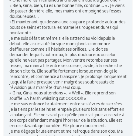
« One more lash remained and Mbane made it a good one »
« Bien, Gina, bien, tu es une bonne fille, continue... « . Je viens
de passer derrière elle, mes mains ont empoigné ses fesses
douloureuses...
»Et maintenant- qui dessina une coupure profonde autour des
bouts de seins et tortura les mamelles rouges et dures qui
pointaient ».
Je me suis défait et même si elle s'attend au viol depuis le
début, elle a sursauté lorsque mon gland a commencé
d'effleurer comme s'il hésitait ses orifices. Elle doit se
demander lequel vaut mieux, le plus douloureux ou celui
qu'elle ne veut pas partager. Mon ventre retombe sur ses
fesses, ma main a filé entre ses cuisses, avide, à la recherche
de son clitoris. Elle souffle fortement lorsque mon doigt le
rencontre, et commence à transpirer. Je prolonge longuement
jusqu'à la faire presque venir malgré ses soubresauts de
révulsion puis m'arrête d'un seul coup.
« Gina, Gina, nous attendons ». « Well ». Elle reprend son
souffle »A harsh whistling cut OOOOOh »
Je me suis enfoncé brutalement entre ses lèvres desserrées.
Je la tiens par les seins et l'empale plusieurs fois sans effort en
la balançant. Elle ne savait pas qu'elle pourrait jouir aussi vite à
son corps défendant malgré l'horreur de la situation. Elle est
encore davantage humiliée. Elle pleure doucement.
Je me dégage brutalement et me refroque dans son dos. Ma