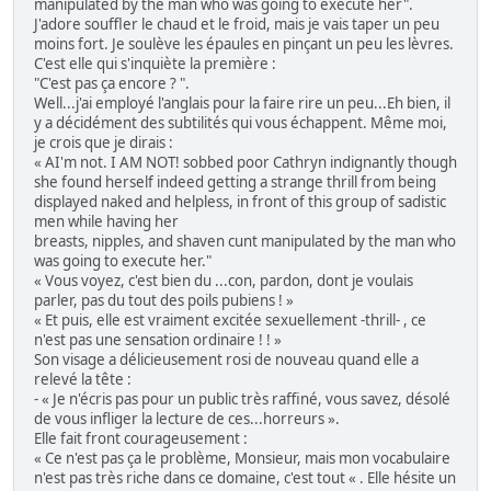
manipulated by the man who was going to execute her".
J'adore souffler le chaud et le froid, mais je vais taper un peu
moins fort. Je soulève les épaules en pinçant un peu les lèvres.
C'est elle qui s'inquiète la première :
"C'est pas ça encore ? ".
Well...j'ai employé l'anglais pour la faire rire un peu...Eh bien, il
y a décidément des subtilités qui vous échappent. Même moi,
je crois que je dirais :
« AI'm not. I AM NOT! sobbed poor Cathryn indignantly though
she found herself indeed getting a strange thrill from being
displayed naked and helpless, in front of this group of sadistic
men while having her
breasts, nipples, and shaven cunt manipulated by the man who
was going to execute her."
« Vous voyez, c'est bien du ...con, pardon, dont je voulais
parler, pas du tout des poils pubiens ! »
« Et puis, elle est vraiment excitée sexuellement -thrill- , ce
n'est pas une sensation ordinaire ! ! »
Son visage a délicieusement rosi de nouveau quand elle a
relevé la tête :
- « Je n'écris pas pour un public très raffiné, vous savez, désolé
de vous infliger la lecture de ces...horreurs ».
Elle fait front courageusement :
« Ce n'est pas ça le problème, Monsieur, mais mon vocabulaire
n'est pas très riche dans ce domaine, c'est tout « . Elle hésite un