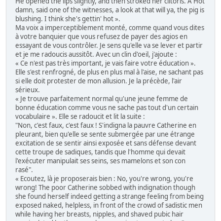
He opened the lips slightly, and then stroked her clitoris. A Hot
damn, said one of the witnesses, a look at that will ya, the pig is
blushing. I think she's gettin' hot ».
Ma voix a imperceptiblement monté, comme quand vous dites
à votre banquier que vous refusez de payer des agios en
essayant de vous contrôler. Je sens qu'elle va se lever et partir
et je me radoucis aussitôt. Avec un clin d'oeil, j'ajoute :
« Ce n'est pas très important, je vais faire votre éducation ».
Elle s'est renfrogné, de plus en plus mal à l'aise, ne sachant pas
si elle doit protester de mon allusion. Je la précède, l'air
sérieux.
« Je trouve parfaitement normal qu'une jeune femme de
bonne éducation comme vous ne sache pas tout d'un certain
vocabulaire ». Elle se radoucit et lit la suite :
"Non, c'est faux, c'est faux ! S'indigna la pauvre Catherine en
pleurant, bien qu'elle se sente submergée par une étrange
excitation de se sentir ainsi exposée et sans défense devant
cette troupe de sadiques, tandis que l'homme qui devait
l'exécuter manipulait ses seins, ses mamelons et son con
rasé".
« Ecoutez, là je proposerais bien : No, you're wrong, you're
wrong! The poor Catherine sobbed with indignation though
she found herself indeed getting a strange feeling from being
exposed naked, helpless, in front of the crowd of sadistic men
while having her breasts, nipples, and shaved pubic hair