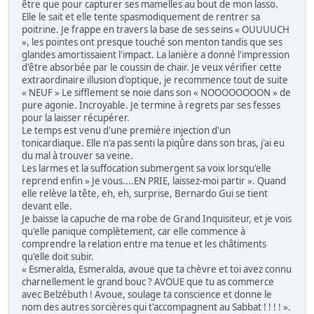
être que pour capturer ses mamelles au bout de mon lasso.
Elle le sait et elle tente spasmodiquement de rentrer sa
poitrine. Je frappe en travers la base de ses seins « OUUUUCH
», les pointes ont presque touché son menton tandis que ses
glandes amortissaient l'impact. La lanière a donné l'impression
d'être absorbée par le coussin de chair. Je veux vérifier cette
extraordinaire illusion d'optique, je recommence tout de suite
« NEUF » Le sifflement se noie dans son « NOOOOOOOON » de
pure agonie. Incroyable. Je termine à regrets par ses fesses
pour la laisser récupérer.
Le temps est venu d'une première injection d'un
tonicardiaque. Elle n'a pas senti la piqûre dans son bras, j'ai eu
du mal à trouver sa veine.
Les larmes et la suffocation submergent sa voix lorsqu'elle
reprend enfin » Je vous....EN PRIE, laissez-moi partir ». Quand
elle relève la tête, eh, eh, surprise, Bernardo Gui se tient
devant elle.
Je baisse la capuche de ma robe de Grand Inquisiteur, et je vois
qu'elle panique complètement, car elle commence à
comprendre la relation entre ma tenue et les châtiments
qu'elle doit subir.
« Esmeralda, Esmeralda, avoue que ta chèvre et toi avez connu
charnellement le grand bouc ? AVOUE que tu as commerce
avec Belzébuth ! Avoue, soulage ta conscience et donne le
nom des autres sorcières qui t'accompagnent au Sabbat ! ! ! ! ».