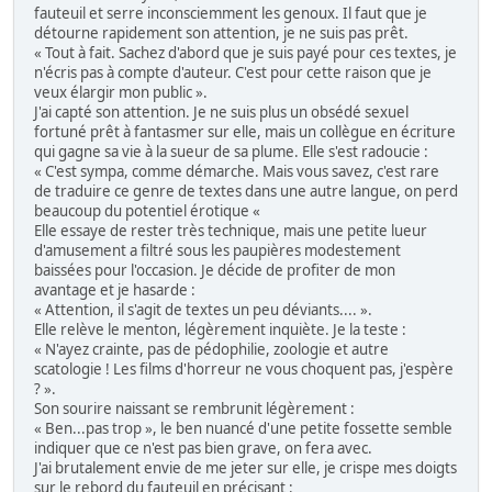
fauteuil et serre inconsciemment les genoux. Il faut que je
détourne rapidement son attention, je ne suis pas prêt.
« Tout à fait. Sachez d'abord que je suis payé pour ces textes, je
n'écris pas à compte d'auteur. C'est pour cette raison que je
veux élargir mon public ».
J'ai capté son attention. Je ne suis plus un obsédé sexuel
fortuné prêt à fantasmer sur elle, mais un collègue en écriture
qui gagne sa vie à la sueur de sa plume. Elle s'est radoucie :
« C'est sympa, comme démarche. Mais vous savez, c'est rare
de traduire ce genre de textes dans une autre langue, on perd
beaucoup du potentiel érotique «
Elle essaye de rester très technique, mais une petite lueur
d'amusement a filtré sous les paupières modestement
baissées pour l'occasion. Je décide de profiter de mon
avantage et je hasarde :
« Attention, il s'agit de textes un peu déviants.... ».
Elle relève le menton, légèrement inquiète. Je la teste :
« N'ayez crainte, pas de pédophilie, zoologie et autre
scatologie ! Les films d'horreur ne vous choquent pas, j'espère
? ».
Son sourire naissant se rembrunit légèrement :
« Ben...pas trop », le ben nuancé d'une petite fossette semble
indiquer que ce n'est pas bien grave, on fera avec.
J'ai brutalement envie de me jeter sur elle, je crispe mes doigts
sur le rebord du fauteuil en précisant :