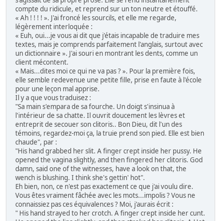
s'agissait de sa propre prose. Elle se rend instantanément
compte du ridicule, et reprend sur un ton neutre et étouffé.
« Ah ! ! ! ! ». J'ai froncé les sourcils, et elle me regarde,
légèrement interloquée :
« Euh, oui...je vous ai dit que j'étais incapable de traduire mes
textes, mais je comprends parfaitement l'anglais, surtout avec
un dictionnaire ». J'ai souri en montrant les dents, comme un
client mécontent.
« Mais...dites moi ce qui ne va pas ? ». Pour la première fois,
elle semble redevenue une petite fille, prise en faute à l'école
pour une leçon mal apprise.
Il y a que vous traduisez :
"Sa main s'empara de sa fourche. Un doigt s'insinua à
l'intérieur de sa chatte. Il ouvrit doucement les lèvres et
entreprit de secouer son clitoris.. Bon Dieu, dit l'un des
témoins, regardez-moi ça, la truie prend son pied. Elle est bien
chaude", par :
"His hand grabbed her slit. A finger crept inside her pussy. He
opened the vagina slightly, and then fingered her clitoris. God
damn, said one of the witnesses, have a look on that, the
wench is blushing. I think she's gettin' hot".
Eh bien, non, ce n'est pas exactement ce que j'ai voulu dire.
Vous êtes vraiment fâchée avec les mots...impolis ? Vous ne
connaissiez pas ces équivalences ? Moi, j'aurais écrit :
" His hand strayed to her crotch. A finger crept inside her cunt.