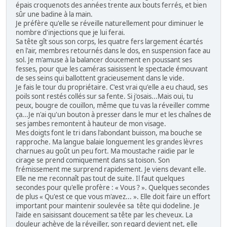
épais croquenots des années trente aux bouts ferrés, et bien
sûr une badine à la main.
Je préfère qu'elle se réveille naturellement pour diminuer le
nombre d'injections que je lui ferai.
Sa tête gît sous son corps, les quatre fers largement écartés
en l'air, membres retournés dans le dos, en suspension face au
sol. Je m'amuse à la balancer doucement en poussant ses
fesses, pour que les caméras saisissent le spectacle émouvant
de ses seins qui ballottent gracieusement dans le vide.
Je fais le tour du propriétaire. C'est vrai qu'elle a eu chaud, ses
poils sont restés collés sur sa fente. Si j'osais...Mais oui, tu
peux, bougre de couillon, même que tu vas la réveiller comme
ça...Je n'ai qu'un bouton à presser dans le mur et les chaînes de
ses jambes remontent à hauteur de mon visage.
Mes doigts font le tri dans l'abondant buisson, ma bouche se
rapproche. Ma langue balaie longuement les grandes lèvres
charnues au goût un peu fort. Ma moustache raidie par le
cirage se prend comiquement dans sa toison. Son
frémissement me surprend rapidement. Je viens devant elle.
Elle ne me reconnaît pas tout de suite. Il faut quelques
secondes pour qu'elle profère : « Vous ? ». Quelques secondes
de plus « Qu'est ce que vous m'avez... ». Elle doit faire un effort
important pour maintenir soulevée sa tête qui dodeline. Je
l'aide en saisissant doucement sa tête par les cheveux. La
douleur achève de la réveiller, son regard devient net, elle