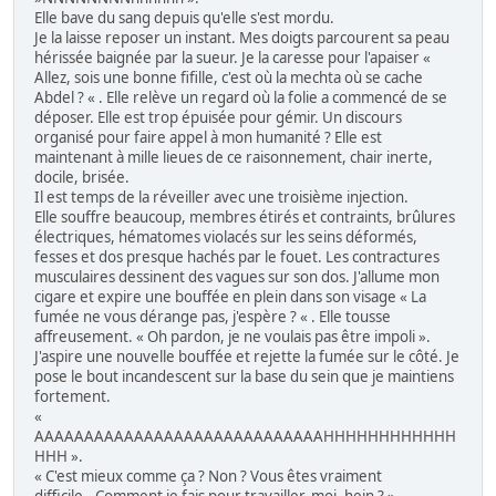
Elle bave du sang depuis qu'elle s'est mordu.
Je la laisse reposer un instant. Mes doigts parcourent sa peau
hérissée baignée par la sueur. Je la caresse pour l'apaiser «
Allez, sois une bonne fifille, c'est où la mechta où se cache
Abdel ? « . Elle relève un regard où la folie a commencé de se
déposer. Elle est trop épuisée pour gémir. Un discours
organisé pour faire appel à mon humanité ? Elle est
maintenant à mille lieues de ce raisonnement, chair inerte,
docile, brisée.
Il est temps de la réveiller avec une troisième injection.
Elle souffre beaucoup, membres étirés et contraints, brûlures
électriques, hématomes violacés sur les seins déformés,
fesses et dos presque hachés par le fouet. Les contractures
musculaires dessinent des vagues sur son dos. J'allume mon
cigare et expire une bouffée en plein dans son visage « La
fumée ne vous dérange pas, j'espère ? « . Elle tousse
affreusement. « Oh pardon, je ne voulais pas être impoli ».
J'aspire une nouvelle bouffée et rejette la fumée sur le côté. Je
pose le bout incandescent sur la base du sein que je maintiens
fortement.
«
AAAAAAAAAAAAAAAAAAAAAAAAAAAAAHHHHHHHHHHHH
HHH ».
« C'est mieux comme ça ? Non ? Vous êtes vraiment