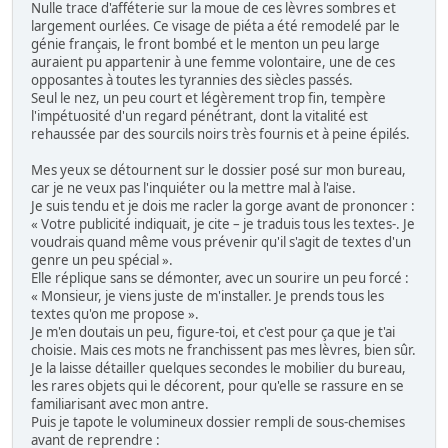
Nulle trace d'afféterie sur la moue de ces lèvres sombres et
largement ourlées. Ce visage de piéta a été remodelé par le
génie français, le front bombé et le menton un peu large
auraient pu appartenir à une femme volontaire, une de ces
opposantes à toutes les tyrannies des siècles passés.
Seul le nez, un peu court et légèrement trop fin, tempère
l'impétuosité d'un regard pénétrant, dont la vitalité est
rehaussée par des sourcils noirs très fournis et à peine épilés.
Mes yeux se détournent sur le dossier posé sur mon bureau,
car je ne veux pas l'inquiéter ou la mettre mal à l'aise.
Je suis tendu et je dois me racler la gorge avant de prononcer :
« Votre publicité indiquait, je cite – je traduis tous les textes-. Je
voudrais quand même vous prévenir qu'il s'agit de textes d'un
genre un peu spécial ».
Elle réplique sans se démonter, avec un sourire un peu forcé :
« Monsieur, je viens juste de m'installer. Je prends tous les
textes qu'on me propose ».
Je m'en doutais un peu, figure-toi, et c'est pour ça que je t'ai
choisie. Mais ces mots ne franchissent pas mes lèvres, bien sûr.
Je la laisse détailler quelques secondes le mobilier du bureau,
les rares objets qui le décorent, pour qu'elle se rassure en se
familiarisant avec mon antre.
Puis je tapote le volumineux dossier rempli de sous-chemises
avant de reprendre :