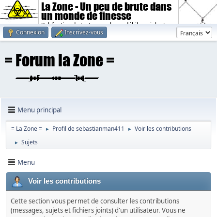
La Zone - Un peu de brute dans
un monde de finesse
Publication de textes sombres, débiles, violents.
Connexion
Inscrivez-vous
Menu principal
= La Zone =
Profil de sebastianman411
Voir les contributions
►
►
Sujets
►
Menu
Voir les contributions
Cette section vous permet de consulter les contributions
(messages, sujets et fichiers joints) d'un utilisateur. Vous ne