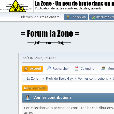
La Zone - Un peu de brute dans un
Publication de textes sombres, débiles, violents.
Bienvenue sur
= La Zone =
.
Connexion
Inscrivez-vo
Août 07, 2026, 06:30:51
Accueil
Rechercher
Calendrier
Mem
= La Zone =
Profil de Ebola Gay
Voir les contributions
►
►
►
Infos du Profil
Voir les contributions
Cette section vous permet de consulter les contributions (
accès.