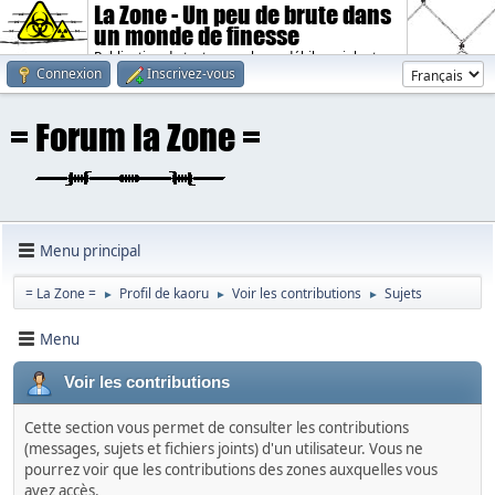
La Zone - Un peu de brute dans
un monde de finesse
Publication de textes sombres, débiles, violents.
Connexion
Inscrivez-vous
Menu principal
= La Zone =
Profil de kaoru
Voir les contributions
Sujets
►
►
►
Menu
Voir les contributions
Cette section vous permet de consulter les contributions
(messages, sujets et fichiers joints) d'un utilisateur. Vous ne
pourrez voir que les contributions des zones auxquelles vous
avez accès.