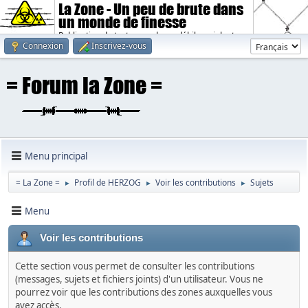
La Zone - Un peu de brute dans
un monde de finesse
Publication de textes sombres, débiles, violents.
Connexion
Inscrivez-vous
Menu principal
= La Zone =
Profil de HERZOG
Voir les contributions
Sujets
►
►
►
Menu
Voir les contributions
Cette section vous permet de consulter les contributions
(messages, sujets et fichiers joints) d'un utilisateur. Vous ne
pourrez voir que les contributions des zones auxquelles vous
avez accès.