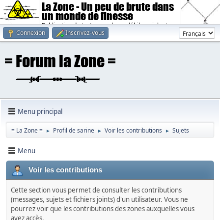
La Zone - Un peu de brute dans
un monde de finesse
Publication de textes sombres, débiles, violents.
Connexion
Inscrivez-vous
Menu principal
= La Zone =
Profil de sarine
Voir les contributions
Sujets
►
►
►
Menu
Voir les contributions
Cette section vous permet de consulter les contributions
(messages, sujets et fichiers joints) d'un utilisateur. Vous ne
pourrez voir que les contributions des zones auxquelles vous
avez accès.