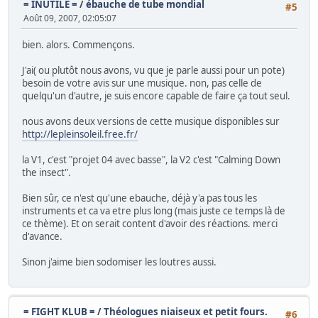
= INUTILE =
/
ébauche de tube mondial
#5
Août 09, 2007, 02:05:07
bien. alors. Commençons.
J'ai( ou plutôt nous avons, vu que je parle aussi pour un pote)
besoin de votre avis sur une musique. non, pas celle de
quelqu'un d'autre, je suis encore capable de faire ça tout seul.
nous avons deux versions de cette musique disponibles sur
http://lepleinsoleil.free.fr/
la V1, c'est "projet 04 avec basse", la V2 c'est "Calming Down
the insect".
Bien sûr, ce n'est qu'une ebauche, déjà y'a pas tous les
instruments et ca va etre plus long (mais juste ce temps là de
ce thème). Et on serait content d'avoir des réactions. merci
d'avance.
Sinon j'aime bien sodomiser les loutres aussi.
= FIGHT KLUB =
/
Théologues niaiseux et petit fours.
#6