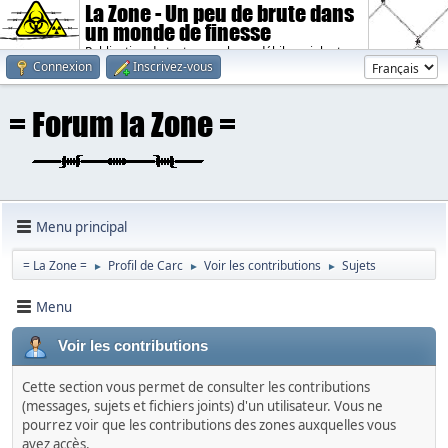
La Zone - Un peu de brute dans
un monde de finesse
Publication de textes sombres, débiles, violents.
Connexion
Inscrivez-vous
Menu principal
= La Zone =
Profil de Carc
Voir les contributions
Sujets
►
►
►
Menu
Voir les contributions
Cette section vous permet de consulter les contributions
(messages, sujets et fichiers joints) d'un utilisateur. Vous ne
pourrez voir que les contributions des zones auxquelles vous
avez accès.