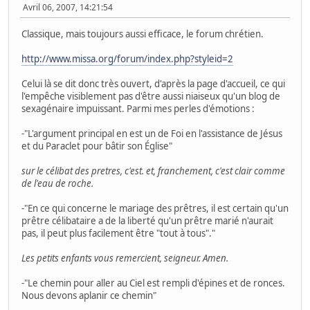
Avril 06, 2007, 14:21:54
Classique, mais toujours aussi efficace, le forum chrétien.
http://www.missa.org/forum/index.php?styleid=2
Celui là se dit donc très ouvert, d'après la page d'accueil, ce qui
l'empêche visiblement pas d'être aussi niaiseux qu'un blog de
sexagénaire impuissant. Parmi mes perles d'émotions :
-"L'argument principal en est un de Foi en l'assistance de Jésus
et du Paraclet pour bâtir son Église"
sur le célibat des pretres, c'est. et, franchement, c'est clair comme
de l'eau de roche.
-"En ce qui concerne le mariage des prêtres, il est certain qu'un
prêtre célibataire a de la liberté qu'un prêtre marié n'aurait
pas, il peut plus facilement être "tout à tous"."
Les petits enfants vous remercient, seigneur. Amen.
-"Le chemin pour aller au Ciel est rempli d'épines et de ronces.
Nous devons aplanir ce chemin"