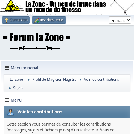
La Zone - Un peu de brute dans
un monde de finesse
Publication de textes sombres, débiles, violents.
Connexion
Inscrivez-vous
Menu principal
= La Zone =
Profil de Magicien Flagstraf
Voir les contributions
►
►
Sujets
►
Menu
Voir les contributions
Cette section vous permet de consulter les contributions
(messages, sujets et fichiers joints) d'un utilisateur. Vous ne