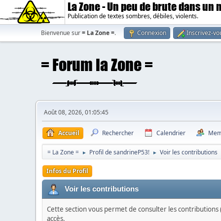
La Zone - Un peu de brute dans un
Publication de textes sombres, débiles, violents.
Bienvenue sur
= La Zone =
.
Connexion
Inscrivez-vo
Août 08, 2026, 01:05:45
Accueil
Rechercher
Calendrier
Mem
= La Zone =
Profil de sandrineP53!
Voir les contributions
►
►
Infos du Profil
Voir les contributions
Cette section vous permet de consulter les contributions (
accès.