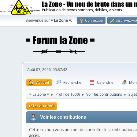
La Zone - Un peu de brute dans un
Publication de textes sombres, débiles, violents.
Bienvenue sur
= La Zone =
.
Connexion
Inscrivez-vo
Août 07, 2026, 05:37:42
Accueil
Rechercher
Calendrier
Mem
= La Zone =
Profil de 1000i
Voir les contributions
Suje
►
►
►
Infos du Profil
Voir les contributions
Cette section vous permet de consulter les contributions (
accès.