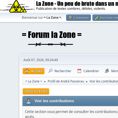
La Zone - Un peu de brute dans un
Publication de textes sombres, débiles, violents.
Bienvenue sur
= La Zone =
.
Connexion
Inscrivez-vo
Août 07, 2026, 09:24:49
Accueil
Rechercher
Calendrier
Mem
= La Zone =
Profil de André Passerau
Voir les contributio
►
►
Infos du Profil
Voir les contributions
Cette section vous permet de consulter les contributions (
accès.