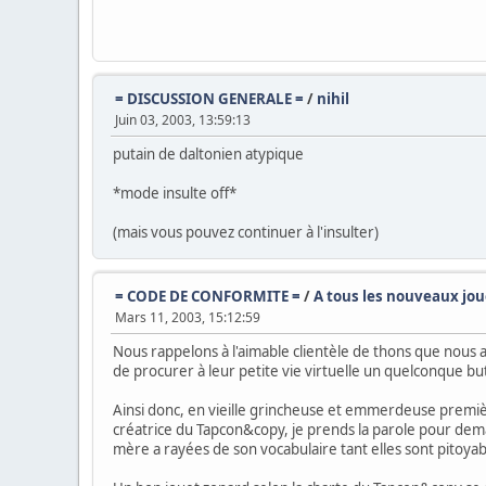
= DISCUSSION GENERALE =
/
nihil
Juin 03, 2003, 13:59:13
putain de daltonien atypique
*mode insulte off*
(mais vous pouvez continuer à l'insulter)
= CODE DE CONFORMITE =
/
A tous les nouveaux joue
Mars 11, 2003, 15:12:59
Nous rappelons à l'aimable clientèle de thons que nou
de procurer à leur petite vie virtuelle un quelconque but 
Ainsi donc, en vieille grincheuse et emmerdeuse premiè
créatrice du Tapcon&copy, je prends la parole pour dem
mère a rayées de son vocabulaire tant elles sont pitoyabl