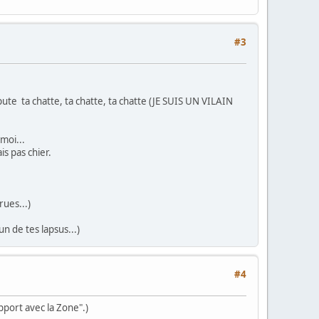
#3
ute ta chatte, ta chatte, ta chatte (JE SUIS UN VILAIN
moi...
is pas chier.
ues...)
un de tes lapsus...)
#4
apport avec la Zone".)