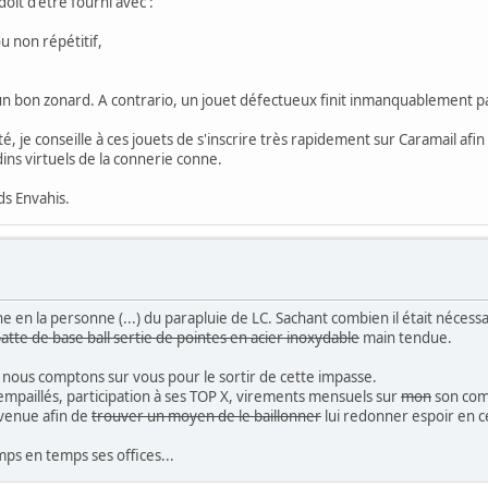
it d'être fourni avec :
u non répétitif,
r un bon zonard. A contrario, un jouet défectueux finit inmanquablement
je conseille à ces jouets de s'inscrire très rapidement sur Caramail afin 
ins virtuels de la connerie conne.
ds Envahis.
ne en la personne (...) du parapluie de LC. Sachant combien il était nécessai
atte de base ball sertie de pointes en acier inoxydable
main tendue.
 nous comptons sur vous pour le sortir de cette impasse.
empaillés, participation à ses TOP X, virements mensuels sur
mon
son com
nvenue afin de
trouver un moyen de le baillonner
lui redonner espoir en c
mps en temps ses offices...