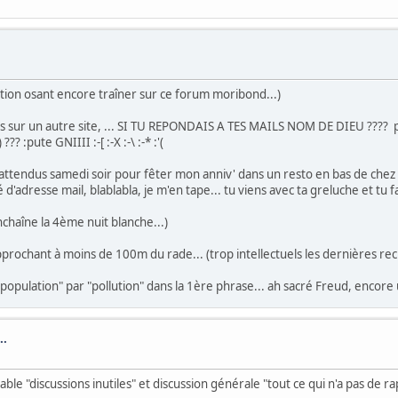
llution osant encore traîner sur ce forum moribond...)
ards sur un autre site, ... SI TU REPONDAIS A TES MAILS NOM DE DIEU ???? p
? :pute GNIIII :-[ :-X :-\ :-* :'(
 attendus samedi soir pour fêter mon anniv' dans un resto en bas de chez 
'adresse mail, blablabla, je m'en tape... tu viens avec ta greluche et tu fa
enchaîne la 4ème nuit blanche...)
rochant à moins de 100m du rade... (trop intellectuels les dernières recr
 "population" par "pollution" dans la 1ère phrase... ah sacré Freud, encore 
..
sable "discussions inutiles" et discussion générale "tout ce qui n'a pas de r