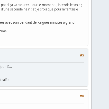
 pas si ça va assurer. Pour le moment, j'interdis le sexe ;
d'une seconde hein ; et je crois que pour la fantaisie
trées avec soin pendant de longues minutes à grand
nime...
#5
our-là...
t salée.
#6