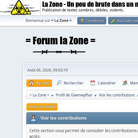
La Zone - Un peu de brute dans un
Publication de textes sombres, débiles, violents.
Bienvenue sur
= La Zone =
.
Connexion
Inscrivez-vo
Août 06, 2026, 09:03:10
Accueil
Rechercher
Calendrier
Mem
= La Zone =
Profil de Gwenwyfhar
Voir les contributions
►
►
Infos du Profil
Voir les contributions
Cette section vous permet de consulter les contributions (
accès.