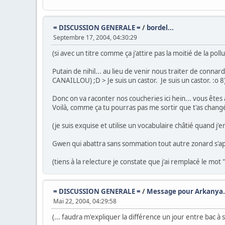
= DISCUSSION GENERALE =
/
bordel...
Septembre 17, 2004, 04:30:29
(si avec un titre comme ça j'attire pas la moitié de la po
Putain de nihil... au lieu de venir nous traiter de conn
CANAILLOU) ;D > Je suis un castor. Je suis un castor. :o 8) ??
Donc on va raconter nos coucheries ici hein... vous êtes
Voilà, comme ça tu pourras pas me sortir que t'as changé d
(je suis exquise et utilise un vocabulaire châtié quand j'
Gwen qui abattra sans sommation tout autre zonard s'app
(tiens à la relecture je constate que j'ai remplacé le mot
= DISCUSSION GENERALE =
/
Message pour Arkanya.
Mai 22, 2004, 04:29:58
(... faudra m'expliquer la différence un jour entre bac à 