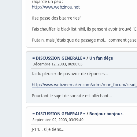
ragarde un peu :
http://www.webzinou.net
il se passe des bizarreries"
Fais chauffer le black list nihil, ils pensent avoir trouvé l'
Putain, mais j'étais que de passage moi... comment ça se 
= DISCUSSION GENERALE =
/
Un fan déçu
Décembre 12, 2003, 06:00:03
l'a du pleurer de pas avoir de réponses...
http://www.webzinemaker.com/admi/mon_forum/rea
Pourtant le sujet de son site est alléchant...
= DISCUSSION GENERALE =
/
Bonjour bonjour...
Septembre 02, 2003, 03:39:40
J-14... si je tiens...