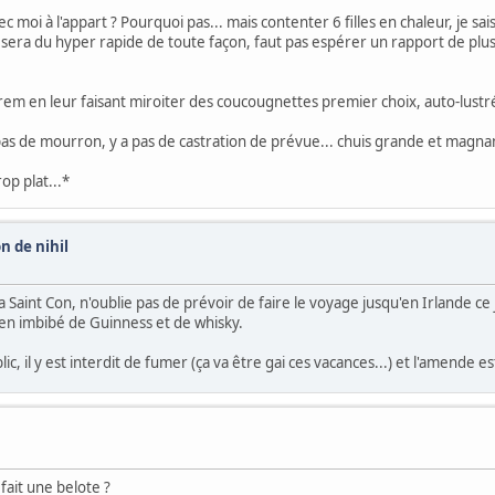
ec moi à l'appart ? Pourquoi pas... mais contenter 6 filles en chaleur, je sais
a sera du hyper rapide de toute façon, faut pas espérer un rapport de plus 
harem en leur faisant miroiter des coucougnettes premier choix, auto-lus
 pas de mourron, y a pas de castration de prévue... chuis grande et magna
rop plat...*
n de nihil
a Saint Con, n'oublie pas de prévoir de faire le voyage jusqu'en Irlande ce j
bien imbibé de Guinness et de whisky.
lic, il y est interdit de fumer (ça va être gai ces vacances...) et l'amende es
fait une belote ?