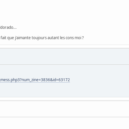
Eldorado...
fait que j'aimante toujours autant les cons moi ?
d_mess.php3?num_zine=3836&id=63172