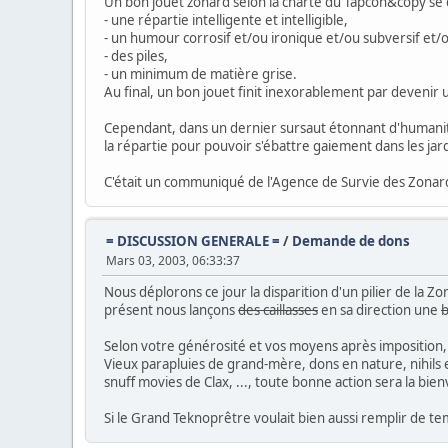
Un bon jouet zonard selon la charte du Tapcon&copy se do
- une répartie intelligente et intelligible,
- un humour corrosif et/ou ironique et/ou subversif et/o
- des piles,
- un minimum de matière grise.
Au final, un bon jouet finit inexorablement par deveni
Cependant, dans un dernier sursaut étonnant d'humanité, 
la répartie pour pouvoir s'ébattre gaiement dans les jard
C'était un communiqué de l'Agence de Survie des Zonar
= DISCUSSION GENERALE =
/
Demande de dons
Mars 03, 2003, 06:33:37
Nous déplorons ce jour la disparition d'un pilier de la Zo
présent nous lançons
des caillasses
en sa direction une
b
Selon votre générosité et vos moyens après imposition,
Vieux parapluies de grand-mère, dons en nature, nihils 
snuff movies de Clax, ..., toute bonne action sera la bie
Si le Grand Teknoprêtre voulait bien aussi remplir de te