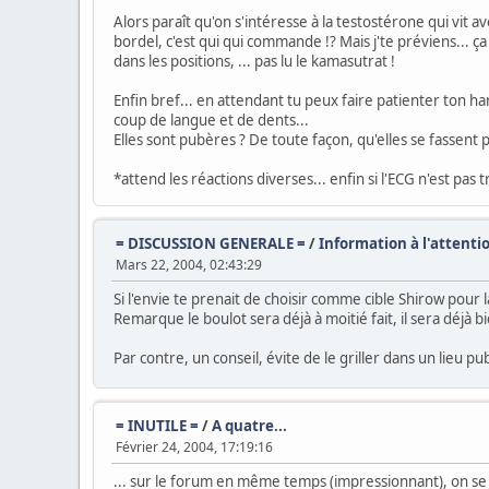
Alors paraît qu'on s'intéresse à la testostérone qui vit av
bordel, c'est qui qui commande !? Mais j'te préviens... ç
dans les positions, ... pas lu le kamasutrat !
Enfin bref... en attendant tu peux faire patienter ton 
coup de langue et de dents...
Elles sont pubères ? De toute façon, qu'elles se fassent
*attend les réactions diverses... enfin si l'ECG n'est pas t
= DISCUSSION GENERALE =
/
Information à l'attentio
Mars 22, 2004, 02:43:29
Si l'envie te prenait de choisir comme cible Shirow pour l
Remarque le boulot sera déjà à moitié fait, il sera déjà 
Par contre, un conseil, évite de le griller dans un lieu pub
= INUTILE =
/
A quatre...
Février 24, 2004, 17:19:16
... sur le forum en même temps (impressionnant), on se 