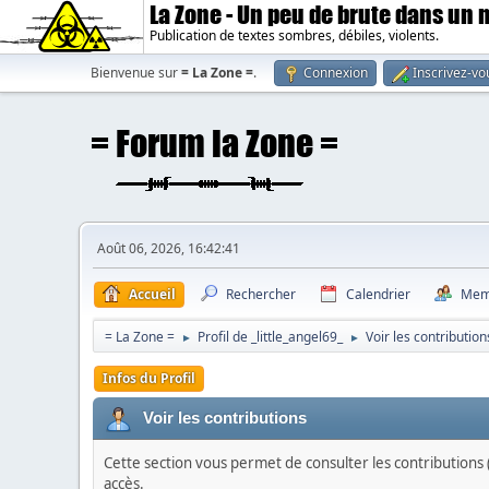
La Zone - Un peu de brute dans un
Publication de textes sombres, débiles, violents.
Bienvenue sur
= La Zone =
.
Connexion
Inscrivez-vo
Août 06, 2026, 16:42:41
Accueil
Rechercher
Calendrier
Mem
= La Zone =
Profil de _little_angel69_
Voir les contribution
►
►
Infos du Profil
Voir les contributions
Cette section vous permet de consulter les contributions (
accès.