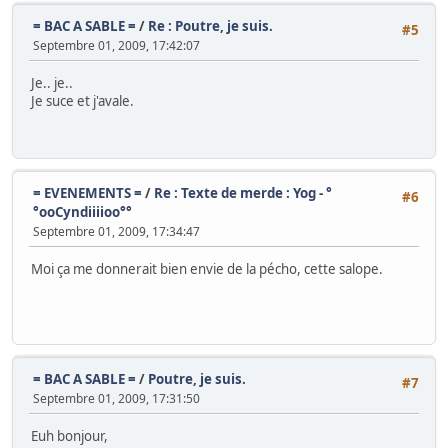
= BAC A SABLE =
/
Re : Poutre, je suis.
#5
Septembre 01, 2009, 17:42:07
Je.. je..
Je suce et j'avale.
= EVENEMENTS =
/
Re : Texte de merde : Yog - °
#6
°ooCyndiiiioo°°
Septembre 01, 2009, 17:34:47
Moi ça me donnerait bien envie de la pécho, cette salope.
= BAC A SABLE =
/
Poutre, je suis.
#7
Septembre 01, 2009, 17:31:50
Euh bonjour,