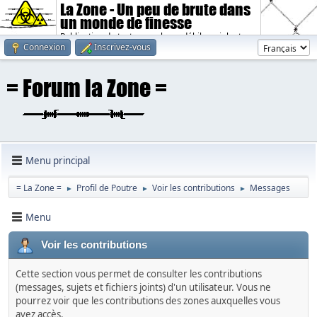
La Zone - Un peu de brute dans
un monde de finesse
Publication de textes sombres, débiles, violents.
Connexion
Inscrivez-vous
Menu principal
= La Zone =
Profil de Poutre
Voir les contributions
Messages
►
►
►
Menu
Voir les contributions
Cette section vous permet de consulter les contributions
(messages, sujets et fichiers joints) d'un utilisateur. Vous ne
pourrez voir que les contributions des zones auxquelles vous
avez accès.