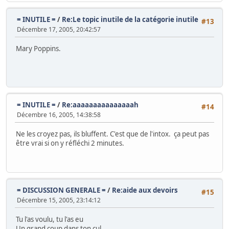
= INUTILE =
/
Re:Le topic inutile de la catégorie inutile
#13
Décembre 17, 2005, 20:42:57
Mary Poppins.
= INUTILE =
/
Re:aaaaaaaaaaaaaaah
#14
Décembre 16, 2005, 14:38:58
Ne les croyez pas, ils bluffent. C'est que de l'intox. ça peut pas
être vrai si on y réfléchi 2 minutes.
= DISCUSSION GENERALE =
/
Re:aide aux devoirs
#15
Décembre 15, 2005, 23:14:12
Tu l'as voulu, tu l'as eu
Un grand coup dans ton cul.