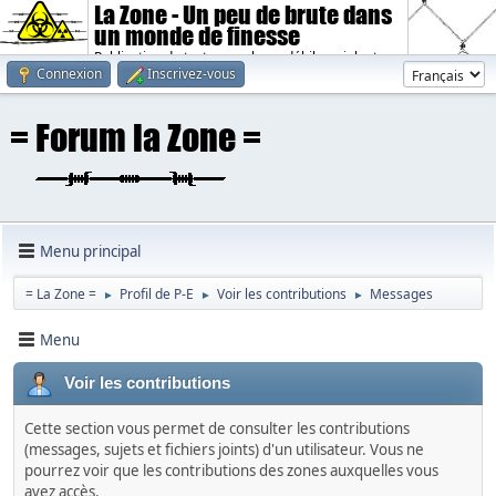
La Zone - Un peu de brute dans
un monde de finesse
Publication de textes sombres, débiles, violents.
Connexion
Inscrivez-vous
Menu principal
= La Zone =
Profil de P-E
Voir les contributions
Messages
►
►
►
Menu
Voir les contributions
Cette section vous permet de consulter les contributions
(messages, sujets et fichiers joints) d'un utilisateur. Vous ne
pourrez voir que les contributions des zones auxquelles vous
avez accès.