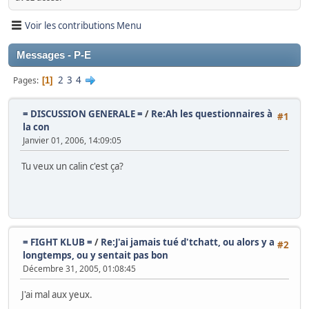
Voir les contributions Menu
Messages - P-E
2
3
4
Pages
1
= DISCUSSION GENERALE =
/
Re:Ah les questionnaires à
#1
la con
Janvier 01, 2006, 14:09:05
Tu veux un calin c'est ça?
= FIGHT KLUB =
/
Re:J'ai jamais tué d'tchatt, ou alors y a
#2
longtemps, ou y sentait pas bon
Décembre 31, 2005, 01:08:45
J'ai mal aux yeux.