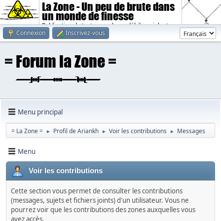
La Zone - Un peu de brute dans
un monde de finesse
Publication de textes sombres, débiles, violents.
Connexion
Inscrivez-vous
Menu principal
= La Zone =
Profil de Ariankh
Voir les contributions
Messages
►
►
►
Menu
Voir les contributions
Cette section vous permet de consulter les contributions
(messages, sujets et fichiers joints) d'un utilisateur. Vous ne
pourrez voir que les contributions des zones auxquelles vous
avez accès.