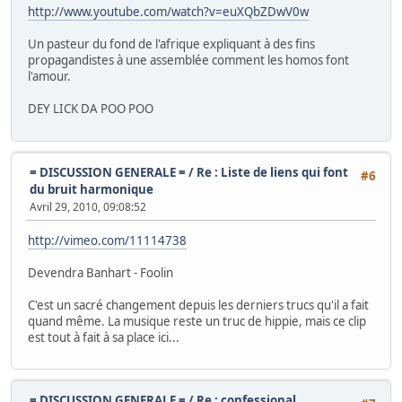
http://www.youtube.com/watch?v=euXQbZDwV0w
Un pasteur du fond de l'afrique expliquant à des fins
propagandistes à une assemblée comment les homos font
l'amour.
DEY LICK DA POO POO
= DISCUSSION GENERALE =
/
Re : Liste de liens qui font
#6
du bruit harmonique
Avril 29, 2010, 09:08:52
http://vimeo.com/11114738
Devendra Banhart - Foolin
C'est un sacré changement depuis les derniers trucs qu'il a fait
quand même. La musique reste un truc de hippie, mais ce clip
est tout à fait à sa place ici...
= DISCUSSION GENERALE =
/
Re : confessional