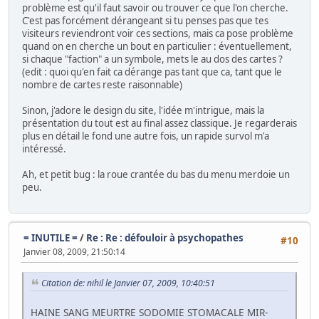
problème est qu'il faut savoir ou trouver ce que l'on cherche.
C'est pas forcément dérangeant si tu penses pas que tes
visiteurs reviendront voir ces sections, mais ca pose problème
quand on en cherche un bout en particulier : éventuellement,
si chaque "faction" a un symbole, mets le au dos des cartes ?
(edit : quoi qu'en fait ca dérange pas tant que ca, tant que le
nombre de cartes reste raisonnable)
Sinon, j'adore le design du site, l'idée m'intrigue, mais la
présentation du tout est au final assez classique. Je regarderais
plus en détail le fond une autre fois, un rapide survol m'a
intéressé.
Ah, et petit bug : la roue crantée du bas du menu merdoie un
peu.
= INUTILE =
/
Re : Re : défouloir à psychopathes
#10
Janvier 08, 2009, 21:50:14
Citation de: nihil le Janvier 07, 2009, 10:40:51
HAINE SANG MEURTRE SODOMIE STOMACALE MIR-