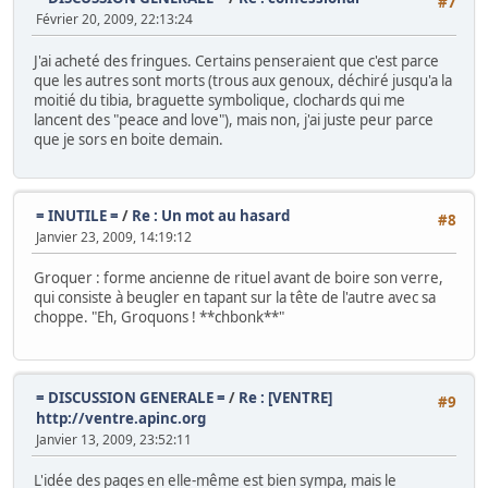
#7
Février 20, 2009, 22:13:24
J'ai acheté des fringues. Certains penseraient que c'est parce
que les autres sont morts (trous aux genoux, déchiré jusqu'a la
moitié du tibia, braguette symbolique, clochards qui me
lancent des "peace and love"), mais non, j'ai juste peur parce
que je sors en boite demain.
= INUTILE =
/
Re : Un mot au hasard
#8
Janvier 23, 2009, 14:19:12
Groquer : forme ancienne de rituel avant de boire son verre,
qui consiste à beugler en tapant sur la tête de l'autre avec sa
choppe. "Eh, Groquons ! **chbonk**"
= DISCUSSION GENERALE =
/
Re : [VENTRE]
#9
http://ventre.apinc.org
Janvier 13, 2009, 23:52:11
L'idée des pages en elle-même est bien sympa, mais le