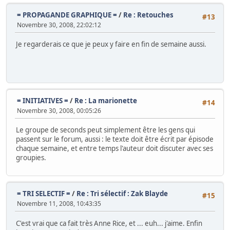
= PROPAGANDE GRAPHIQUE =
/
Re : Retouches
#13
Novembre 30, 2008, 22:02:12
Je regarderais ce que je peux y faire en fin de semaine aussi.
= INITIATIVES =
/
Re : La marionette
#14
Novembre 30, 2008, 00:05:26
Le groupe de seconds peut simplement être les gens qui
passent sur le forum, aussi : le texte doit être écrit par épisode
chaque semaine, et entre temps l'auteur doit discuter avec ses
groupies.
= TRI SELECTIF =
/
Re : Tri sélectif : Zak Blayde
#15
Novembre 11, 2008, 10:43:35
C'est vrai que ca fait très Anne Rice, et ... euh... j'aime. Enfin