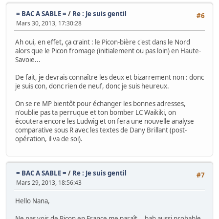
= BAC A SABLE =
/
Re : Je suis gentil
#6
Mars 30, 2013, 17:30:28
Ah oui, en effet, ça craint : le Picon-bière c'est dans le Nord
alors que le Picon fromage (initialement ou pas loin) en Haute-
Savoie...
De fait, je devrais connaître les deux et bizarrement non : donc
je suis con, donc rien de neuf, donc je suis heureux.
On se re MP bientôt pour échanger les bonnes adresses,
n'oublie pas ta perruque et ton bomber LC Waikiki, on
écoutera encore les Ludwig et on fera une nouvelle analyse
comparative sous R avec les textes de Dany Brillant (post-
opération, il va de soi).
= BAC A SABLE =
/
Re : Je suis gentil
#7
Mars 29, 2013, 18:56:43
Hello Nana,
Ne pas voir de Picon en France me paraît... bah aussi probable