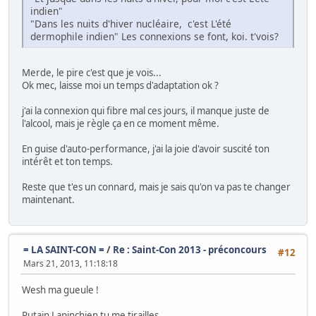
indien"
"Dans les nuits d'hiver nucléaire, c'est L'été
dermophile indien" Les connexions se font, koi. t'vois?
Merde, le pire c'est que je vois...
Ok mec, laisse moi un temps d'adaptation ok ?
j'ai la connexion qui fibre mal ces jours, il manque juste de
l'alcool, mais je règle ça en ce moment même.
En guise d'auto-performance, j'ai la joie d'avoir suscité ton
intérêt et ton temps.
Reste que t'es un connard, mais je sais qu'on va pas te changer
maintenant.
= LA SAINT-CON =
/
Re : Saint-Con 2013 - préconcours
#12
Mars 21, 2013, 11:18:18
Wesh ma gueule !
Putain Lapinchien tu me tirailles...