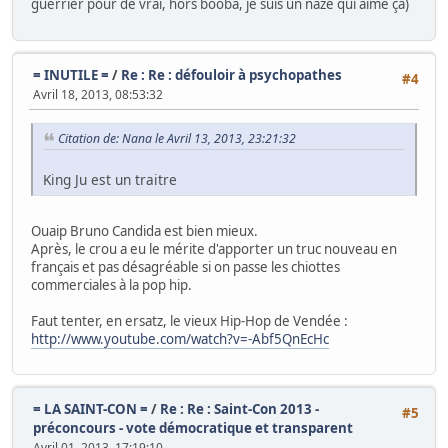
guerrier pour de vrai, hors booba, je suis un naze qui aime ça)
= INUTILE =
/
Re : Re : défouloir à psychopathes
#4
Avril 18, 2013, 08:53:32
Citation de: Nana le Avril 13, 2013, 23:21:32
King Ju est un traitre
Ouaip Bruno Candida est bien mieux.
Après, le crou a eu le mérite d'apporter un truc nouveau en
français et pas désagréable si on passe les chiottes
commerciales à la pop hip.
Faut tenter, en ersatz, le vieux Hip-Hop de Vendée :
http://www.youtube.com/watch?v=-Abf5QnEcHc
= LA SAINT-CON =
/
Re : Re : Saint-Con 2013 -
#5
préconcours - vote démocratique et transparent
Avril 01, 2013, 17:19:10