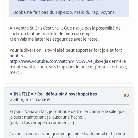
Booba ne fait pas du Hip-Hop, mais du rap, voyons.
Ah Ventre St Gris c'est vrai... Que n'ai-je pas la possibilité de
sortir un tantinet ma tête de mon cul rempli.
M'en vais me latter les esgourdes avec le reste.
Pour la diversion, la tv-réalité peut apporter fort joie et fort
bonheur...
http://www.youtube.com/watch?v=vQWEAe_IiSM
(la dernière
minute vaut le coup, suis trop dans le buzz et j'en suis fort aise,
merci)
= INUTILE =
/
Re : défouloir à psychopathes
#3
Avril 18, 2013, 14:00:35
Et pour Nana au fait, je continue de troller comme le sale que
je suis : maintenant j'ai aussi une hache...
(putain t'as choppé ça comment...)
(si vous connaissez un groupe qui mêle black metal et hip hop