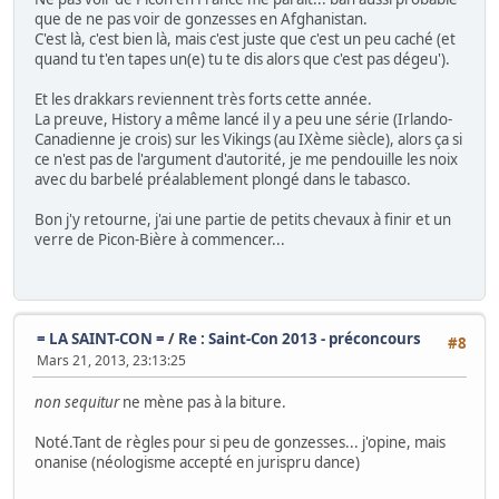
que de ne pas voir de gonzesses en Afghanistan.
C'est là, c'est bien là, mais c'est juste que c'est un peu caché (et
quand tu t'en tapes un(e) tu te dis alors que c'est pas dégeu').
Et les drakkars reviennent très forts cette année.
La preuve, History a même lancé il y a peu une série (Irlando-
Canadienne je crois) sur les Vikings (au IXème siècle), alors ça si
ce n'est pas de l'argument d'autorité, je me pendouille les noix
avec du barbelé préalablement plongé dans le tabasco.
Bon j'y retourne, j'ai une partie de petits chevaux à finir et un
verre de Picon-Bière à commencer...
= LA SAINT-CON =
/
Re : Saint-Con 2013 - préconcours
#8
Mars 21, 2013, 23:13:25
non sequitur
ne mène pas à la biture.
Noté.Tant de règles pour si peu de gonzesses... j'opine, mais
onanise (néologisme accepté en jurispru dance)