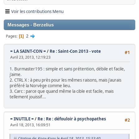
Voir les contributions Menu
Messages - Berzelius
2
Pages
1
= LA SAINT-CON =
/
Re : Saint-Con 2013 - vote
#1
Avril 23, 2013, 12:19:23
1. Burmaster195 : simple et sans prétention, débile et facile,
j'aime.
2. CTRL X : à peu près pour les mêmes raisons, mais j'aurais
préféré la Norvège comme lieu.
3. Carc : parce que quand même la cible est facile, mais
tellement jouissif...
= INUTILE =
/
Re : Re : défouloir à psychopathes
#2
Avril 18, 2013, 16:09:51
Citation de: Koax-Koax le Avril 18, 2013, 15:33:40