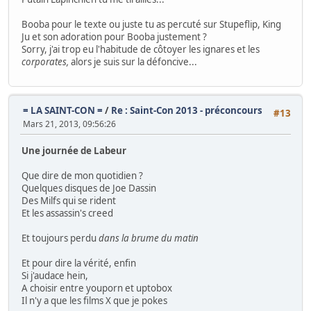
Booba pour le texte ou juste tu as percuté sur Stupeflip, King
Ju et son adoration pour Booba justement ?
Sorry, j'ai trop eu l'habitude de côtoyer les ignares et les
corporates,
alors je suis sur la défoncive...
= LA SAINT-CON =
/
Re : Saint-Con 2013 - préconcours
#13
Mars 21, 2013, 09:56:26
Une journée de Labeur
Que dire de mon quotidien ?
Quelques disques de Joe Dassin
Des Milfs qui se rident
Et les assassin's creed
Et toujours perdu
dans la brume du matin
Et pour dire la vérité, enfin
Si j'audace hein,
A choisir entre youporn et uptobox
Il n'y a que les films X que je pokes