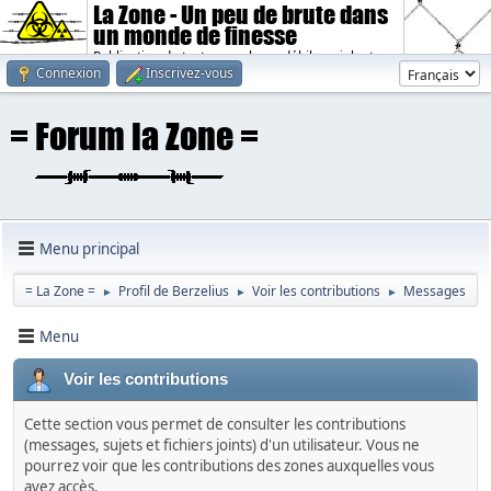
La Zone - Un peu de brute dans
un monde de finesse
Publication de textes sombres, débiles, violents.
Connexion
Inscrivez-vous
Menu principal
= La Zone =
Profil de Berzelius
Voir les contributions
Messages
►
►
►
Menu
Voir les contributions
Cette section vous permet de consulter les contributions
(messages, sujets et fichiers joints) d'un utilisateur. Vous ne
pourrez voir que les contributions des zones auxquelles vous
avez accès.