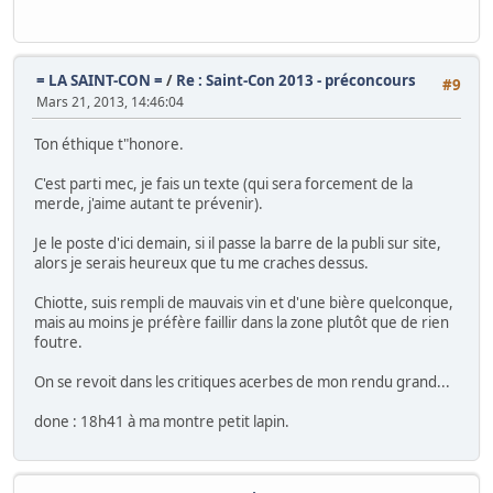
= LA SAINT-CON =
/
Re : Saint-Con 2013 - préconcours
#9
Mars 21, 2013, 14:46:04
Ton éthique t"honore.
C'est parti mec, je fais un texte (qui sera forcement de la
merde, j'aime autant te prévenir).
Je le poste d'ici demain, si il passe la barre de la publi sur site,
alors je serais heureux que tu me craches dessus.
Chiotte, suis rempli de mauvais vin et d'une bière quelconque,
mais au moins je préfère faillir dans la zone plutôt que de rien
foutre.
On se revoit dans les critiques acerbes de mon rendu grand...
done : 18h41 à ma montre petit lapin.