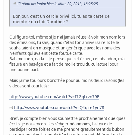
Citation de: lapinchien le Mars 20, 2013, 18:25:25
Bonjour, c'est un cercle privé ici, tu as ta carte de
membre du club Dorothée ?
Oui figure-toi, même si je n'ai jamais réussi à voir mon nom lors
des émissions, tu sais, quand c'était ton anniversaire ils te le
souhaitaient en musique et un générique avec les noms des
n'enfants qui avaient cette foutue carte.
Bah moi rien, nada... Je pense que cet échec, cet abandon, m'a
fissuré en bas-âge et a fait de moi le trou du cul actuel pour
une bonne part.
Mais j'aime toujours Dorothée pour au moins deux raisons (les
vidéos sont courtes) :
http://www.youtube.com/watch?v=f7GqLczn79E
et
http://www.youtube.com/watch?v=Q4gire1yn78
Bref, je compte bien vous soumettre prochainement quelques
écrits, je dois encore les rédiger néanmoins, histoire de
participer cette fois et de me prendre gratuitement du bubon
sardonique plein la gueule (c'est pas tellement différent de la