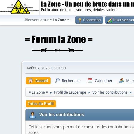
La Zone - Un peu de brute dans un
Publication de textes sombres, débiles, violents.
Bienvenue sur
= La Zone =
.
Connexion
Inscrivez-vo
Août 07, 2026, 05:01:30
Accueil
Rechercher
Calendrier
Mem
= La Zone =
Profil de LeLoempe
Voir les contributions
►
►
►
Infos du Profil
Voir les contributions
Cette section vous permet de consulter les contributions (
accès.