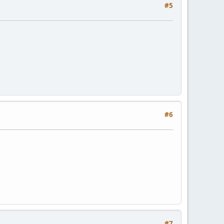
#5
#6
#7