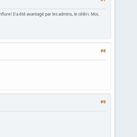
flure! Il a été avantagé par les admins, le céléri. Moi,
#8
#9