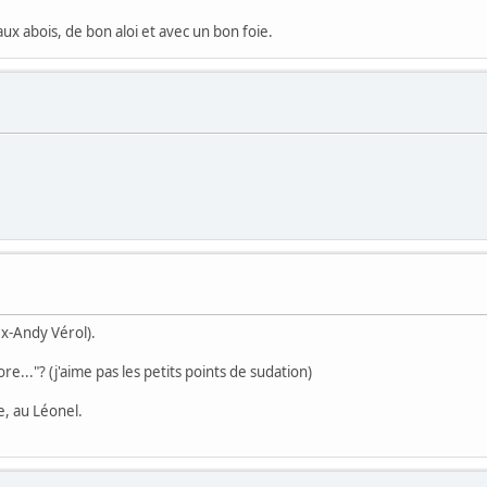
ux abois, de bon aloi et avec un bon foie.
x-Andy Vérol).
..."? (j'aime pas les petits points de sudation)
e, au Léonel.