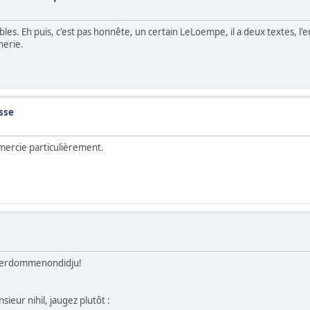
les. Eh puis, c'est pas honnête, un certain LeLoempe, il a deux textes, l'en
cherie.
sse
mercie particulièrement.
odverdommenondidju!
ieur nihil, jaugez plutôt :