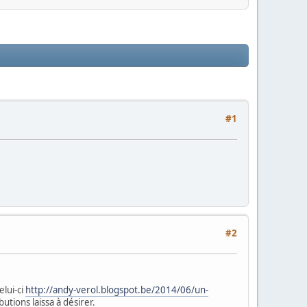
#1
#2
lui-ci
http://andy-verol.blogspot.be/2014/06/un-
tions laissa à désirer.