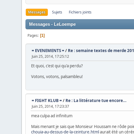
Messages
Sujets
Fichiers joints
Messages - LeLoempe
Pages
1
= EVENEMENTS =
/
Re : semaine textes de merde 201
Juin 25, 2014, 17:25:12
Et quoi, c'est qui qu'a perdu?
Votons, votons, palsambleu!
= FIGHT KLUB =
/
Re : La littérature tue encore...
Juin 25, 2014, 17:23:37
mea culpa ad infinitum
Mais menant je sais que Monsieur Houssam ne rôde poin
chouia-au-dessus-de-la-ceinture.html
aurait été un céré