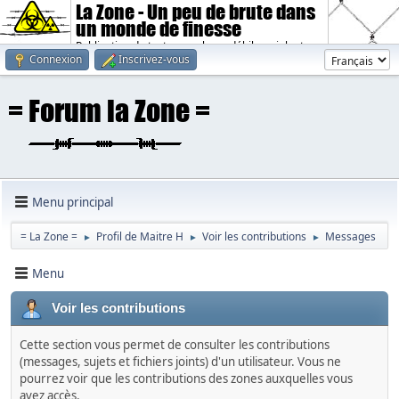
La Zone - Un peu de brute dans
un monde de finesse
Publication de textes sombres, débiles, violents.
Connexion
Inscrivez-vous
Menu principal
= La Zone =
Profil de Maitre H
Voir les contributions
Messages
►
►
►
Menu
Voir les contributions
Cette section vous permet de consulter les contributions
(messages, sujets et fichiers joints) d'un utilisateur. Vous ne
pourrez voir que les contributions des zones auxquelles vous
avez accès.