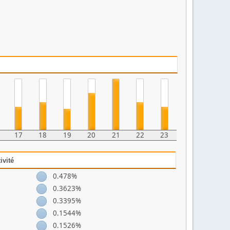
17
18
19
20
21
22
23
ivité
0.478%
0.3623%
0.3395%
0.1544%
0.1526%