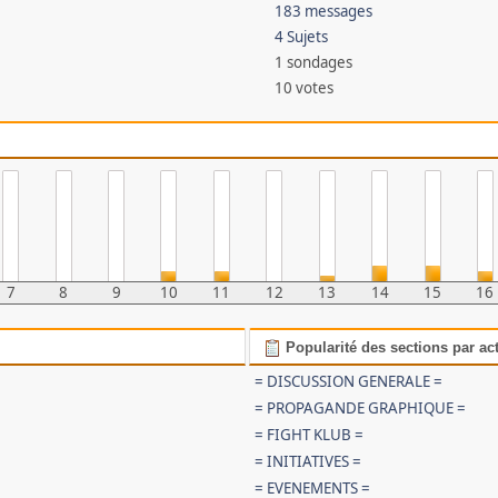
183 messages
4 Sujets
1 sondages
10 votes
7
8
9
10
11
12
13
14
15
16
Popularité des sections par act
= DISCUSSION GENERALE =
= PROPAGANDE GRAPHIQUE =
= FIGHT KLUB =
= INITIATIVES =
= EVENEMENTS =