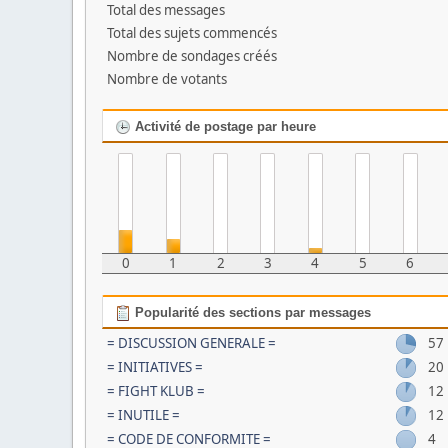
Total des messages
Total des sujets commencés
Nombre de sondages créés
Nombre de votants
Activité de postage par heure
0
1
2
3
4
5
6
Popularité des sections par messages
= DISCUSSION GENERALE =
57
= INITIATIVES =
20
= FIGHT KLUB =
12
= INUTILE =
12
= CODE DE CONFORMITE =
4