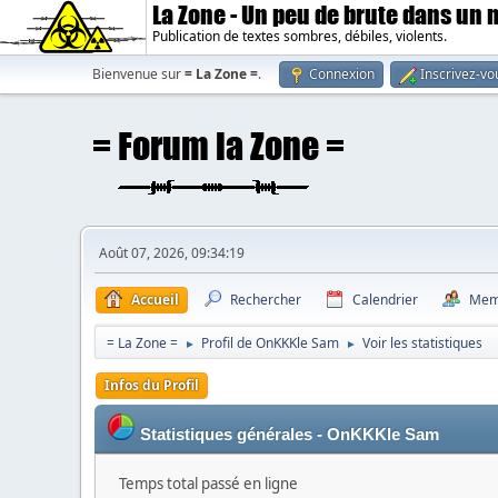
La Zone - Un peu de brute dans un
Publication de textes sombres, débiles, violents.
Bienvenue sur
= La Zone =
.
Connexion
Inscrivez-vo
Août 07, 2026, 09:34:19
Accueil
Rechercher
Calendrier
Mem
= La Zone =
Profil de OnKKKle Sam
Voir les statistiques
►
►
Infos du Profil
Statistiques générales - OnKKKle Sam
Temps total passé en ligne