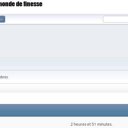
 monde de finesse
us
bres
2 heures et 51 minutes.