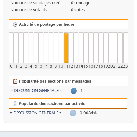
Nombre de sondages créés
0 sondages
Nombre de votants
0 votes
Activité de postage par heure
0
1
2
3
4
5
6
7
8
9
10
11
12
13
14
15
16
17
18
19
20
21
22
23
Popularité des sections par messages
= DISCUSSION GENERALE =
1
Popularité des sections par activité
= DISCUSSION GENERALE =
0.0084%