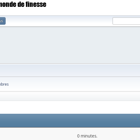
 monde de finesse
us
bres
0 minutes.