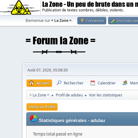
La Zone - Un peu de brute dans un
Publication de textes sombres, débiles, violents.
Bienvenue sur
= La Zone =
.
Connexion
Inscrivez-vo
Août 07, 2026, 05:08:30
Accueil
Rechercher
Calendrier
Mem
= La Zone =
Profil de adulau
Voir les statistiques
►
►
Infos du Profil
Statistiques générales - adulau
Temps total passé en ligne