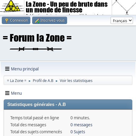
La Zone - Un peu de brute dans
un monde de finesse
Publication de textes sombres, débiles, violents.
Connexion
Inscrivez-vous
Menu principal
= La Zone =
Profil de A.B
Voir les statistiques
►
►
Menu
Statistiques générales - A.B
Temps total passé en ligne
0 minutes.
Total des messages
0 messages
Total des sujets commencés
0 Sujets