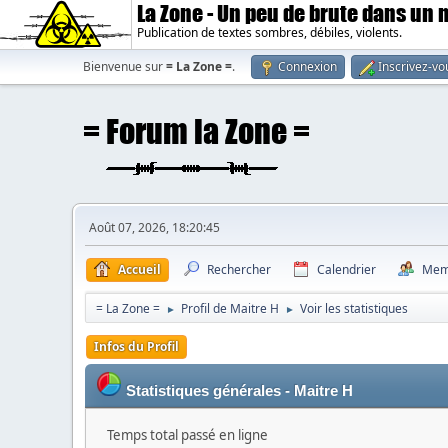
La Zone - Un peu de brute dans un
Publication de textes sombres, débiles, violents.
Bienvenue sur
= La Zone =
.
Connexion
Inscrivez-vo
Août 07, 2026, 18:20:45
Accueil
Rechercher
Calendrier
Mem
= La Zone =
Profil de Maitre H
Voir les statistiques
►
►
Infos du Profil
Statistiques générales - Maitre H
Temps total passé en ligne