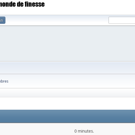
 monde de finesse
us
bres
0 minutes.