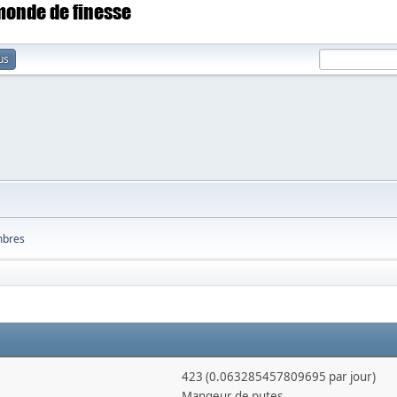
 monde de finesse
us
bres
423 (0.063285457809695 par jour)
Mangeur de putes