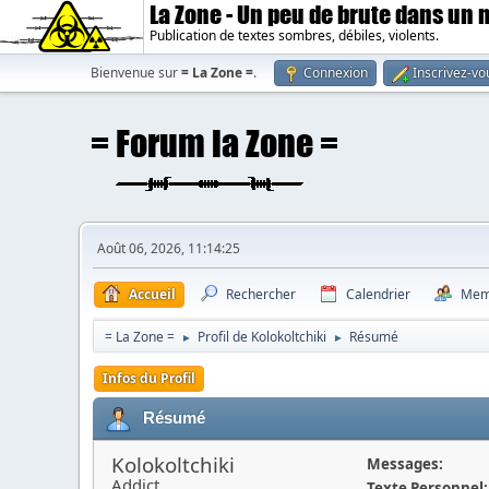
La Zone - Un peu de brute dans un
Publication de textes sombres, débiles, violents.
Bienvenue sur
= La Zone =
.
Connexion
Inscrivez-vo
Août 06, 2026, 11:14:25
Accueil
Rechercher
Calendrier
Mem
= La Zone =
Profil de Kolokoltchiki
Résumé
►
►
Infos du Profil
Résumé
Kolokoltchiki
Messages:
Addict
Texte Personnel: