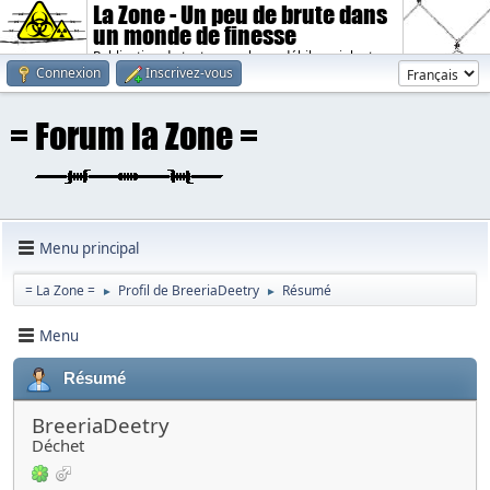
La Zone - Un peu de brute dans
un monde de finesse
Publication de textes sombres, débiles, violents.
Connexion
Inscrivez-vous
Menu principal
= La Zone =
Profil de BreeriaDeetry
Résumé
►
►
Menu
Résumé
BreeriaDeetry
Déchet