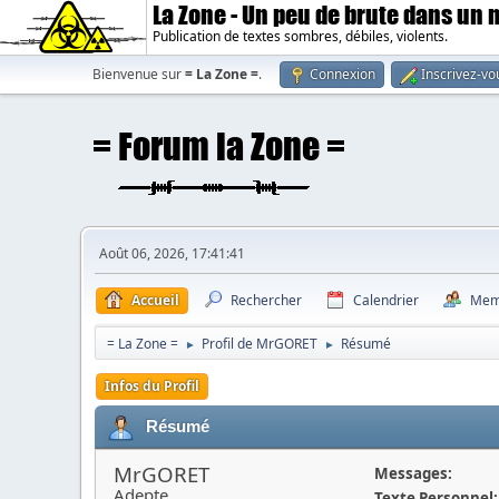
La Zone - Un peu de brute dans un
Publication de textes sombres, débiles, violents.
Bienvenue sur
= La Zone =
.
Connexion
Inscrivez-vo
Août 06, 2026, 17:41:41
Accueil
Rechercher
Calendrier
Mem
= La Zone =
Profil de MrGORET
Résumé
►
►
Infos du Profil
Résumé
MrGORET
Messages:
Adepte
Texte Personnel: