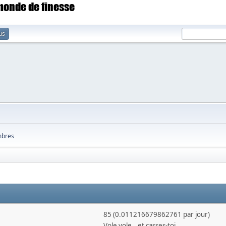
 monde de finesse
us
bres
85 (0.011216679862761 par jour)
Vole vole...et casses-toi