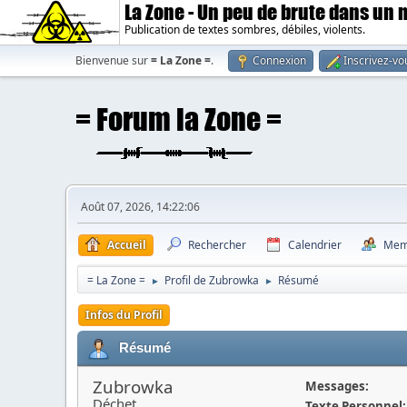
La Zone - Un peu de brute dans un
Publication de textes sombres, débiles, violents.
Bienvenue sur
= La Zone =
.
Connexion
Inscrivez-vo
Août 07, 2026, 14:22:06
Accueil
Rechercher
Calendrier
Mem
= La Zone =
Profil de Zubrowka
Résumé
►
►
Infos du Profil
Résumé
Zubrowka
Messages:
Déchet
Texte Personnel: