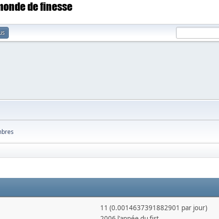
 monde de finesse
us
bres
11 (0.0014637391882901 par jour)
2006 l'année du fist