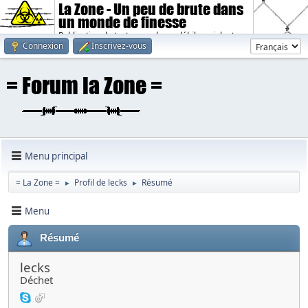
La Zone - Un peu de brute dans
un monde de finesse
Publication de textes sombres, débiles, violents.
Connexion
Inscrivez-vous
Menu principal
= La Zone =
Profil de lecks
Résumé
►
►
Menu
Résumé
lecks
Déchet