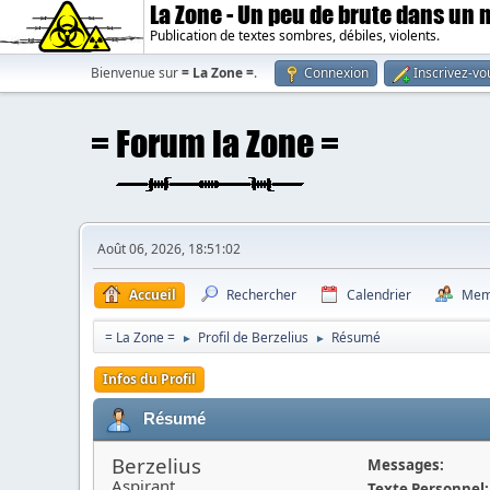
La Zone - Un peu de brute dans un
Publication de textes sombres, débiles, violents.
Bienvenue sur
= La Zone =
.
Connexion
Inscrivez-vo
Août 06, 2026, 18:51:02
Accueil
Rechercher
Calendrier
Mem
= La Zone =
Profil de Berzelius
Résumé
►
►
Infos du Profil
Résumé
Berzelius
Messages:
Aspirant
Texte Personnel: