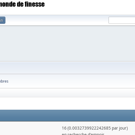
 monde de finesse
us
bres
16 (0.0032739922242685 par jour)
en recherche d'empois