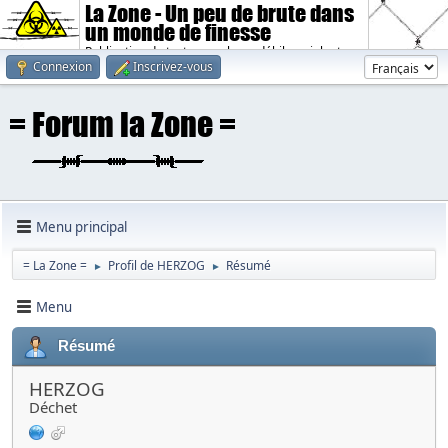
La Zone - Un peu de brute dans
un monde de finesse
Publication de textes sombres, débiles, violents.
Connexion
Inscrivez-vous
Menu principal
= La Zone =
Profil de HERZOG
Résumé
►
►
Menu
Résumé
HERZOG
Déchet