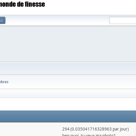
 monde de finesse
us
bres
294 (0.035041716328963 par jour)
ben quoi, tu veux ma photo?