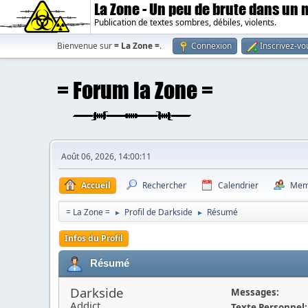
La Zone - Un peu de brute dans un
Publication de textes sombres, débiles, violents.
Bienvenue sur
= La Zone =
.
Connexion
Inscrivez-vo
Août 06, 2026, 14:00:11
Accueil
Rechercher
Calendrier
Mem
= La Zone =
Profil de Darkside
Résumé
►
►
Infos du Profil
Résumé
Darkside
Messages:
Addict
Texte Personnel: