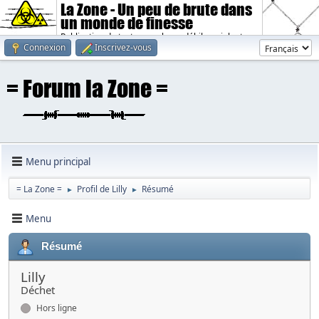
La Zone - Un peu de brute dans
un monde de finesse
Publication de textes sombres, débiles, violents.
Connexion
Inscrivez-vous
Menu principal
= La Zone =
Profil de Lilly
Résumé
►
►
Menu
Résumé
Lilly
Déchet
Hors ligne