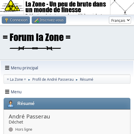
La Zone - Un peu de brute dans
un monde de finesse
Publication de textes sombres, débiles, violents.
Connexion
Inscrivez-vous
Menu principal
= La Zone =
Profil de André Passerau
Résumé
►
►
Menu
Résumé
André Passerau
Déchet
Hors ligne