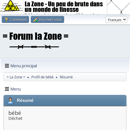
La Zone - Un peu de brute dans
un monde de finesse
Publication de textes sombres, débiles, violents.
Connexion
Inscrivez-vous
Menu principal
= La Zone =
Profil de bébé
Résumé
►
►
Menu
Résumé
bébé
Déchet