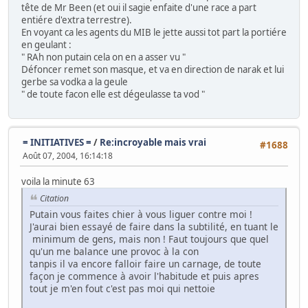
tête de Mr Been (et oui il sagie enfaite d'une race a part
entiére d'extra terrestre).
En voyant ca les agents du MIB le jette aussi tot part la portiére
en geulant :
" RAh non putain cela on en a asser vu "
Défoncer remet son masque, et va en direction de narak et lui
gerbe sa vodka a la geule
" de toute facon elle est dégeulasse ta vod "
= INITIATIVES =
/
Re:incroyable mais vrai
#1688
Août 07, 2004, 16:14:18
voila la minute 63
Citation
Putain vous faites chier à vous liguer contre moi !
J'aurai bien essayé de faire dans la subtilité, en tuant le
minimum de gens, mais non ! Faut toujours que quel
qu'un me balance une provoc à la con
tanpis il va encore falloir faire un carnage, de toute
façon je commence à avoir l'habitude et puis apres
tout je m'en fout c'est pas moi qui nettoie