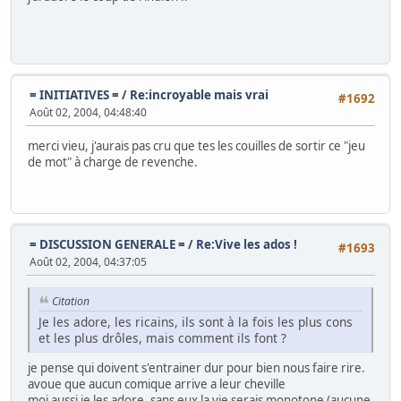
= INITIATIVES =
/
Re:incroyable mais vrai
#1692
Août 02, 2004, 04:48:40
merci vieu, j'aurais pas cru que tes les couilles de sortir ce "jeu
de mot" à charge de revenche.
= DISCUSSION GENERALE =
/
Re:Vive les ados !
#1693
Août 02, 2004, 04:37:05
Citation
Je les adore, les ricains, ils sont à la fois les plus cons
et les plus drôles, mais comment ils font ?
je pense qui doivent s'entrainer dur pour bien nous faire rire.
avoue que aucun comique arrive a leur cheville
moi aussi je les adore, sans eux la vie serais monotone (aucune