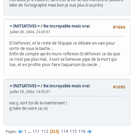
idée de l'ortographe mais bon je suis plus à ca prés)
= INITIATIVES =
/
Re:incroyable mais vrai
#1694
Juillet 30, 2004, 23:26:57
El Défoncer, et le reste de l'équipe ce débate en vain pour
sortir de sous la bache ..
Enfin de compte aprés mure reflexion El défoncer ce dis que
ce n'est pas plus mal.. il sort sa fameuse pipe de la mort qui
tue, et en profite pour faire l'aquarium du siecle ..
= INITIATIVES =
/
Re:incroyable mais vrai
#1695
Juillet 29, 2004, 14:35:31
vas y, sort toi de la maintenant !
g hate de voire ca ;o)
1
...
111
112
114
115
116
Pages
113