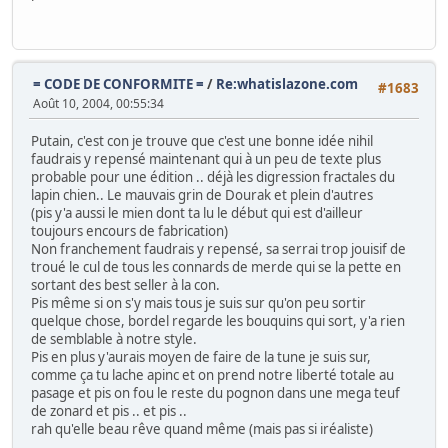
= CODE DE CONFORMITE =
/
Re:whatislazone.com
#1683
Août 10, 2004, 00:55:34
Putain, c'est con je trouve que c'est une bonne idée nihil
faudrais y repensé maintenant qui à un peu de texte plus
probable pour une édition .. déjà les digression fractales du
lapin chien.. Le mauvais grin de Dourak et plein d'autres
(pis y'a aussi le mien dont ta lu le début qui est d'ailleur
toujours encours de fabrication)
Non franchement faudrais y repensé, sa serrai trop jouisif de
troué le cul de tous les connards de merde qui se la pette en
sortant des best seller à la con.
Pis même si on s'y mais tous je suis sur qu'on peu sortir
quelque chose, bordel regarde les bouquins qui sort, y'a rien
de semblable à notre style.
Pis en plus y'aurais moyen de faire de la tune je suis sur,
comme ça tu lache apinc et on prend notre liberté totale au
pasage et pis on fou le reste du pognon dans une mega teuf
de zonard et pis .. et pis ..
rah qu'elle beau rêve quand même (mais pas si iréaliste)