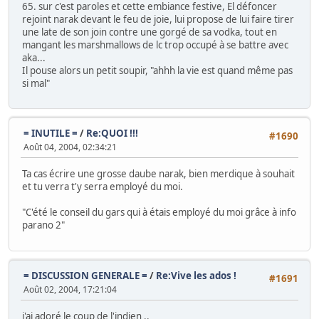
65. sur c'est paroles et cette embiance festive, El défoncer
rejoint narak devant le feu de joie, lui propose de lui faire tirer
une late de son join contre une gorgé de sa vodka, tout en
mangant les marshmallows de lc trop occupé à se battre avec
aka...
Il pouse alors un petit soupir, "ahhh la vie est quand même pas
si mal"
= INUTILE =
/
Re:QUOI !!!
#1690
Août 04, 2004, 02:34:21
Ta cas écrire une grosse daube narak, bien merdique à souhait
et tu verra t'y serra employé du moi.
"C'été le conseil du gars qui à étais employé du moi grâce à info
parano 2"
= DISCUSSION GENERALE =
/
Re:Vive les ados !
#1691
Août 02, 2004, 17:21:04
j'ai adoré le coup de l'indien ..