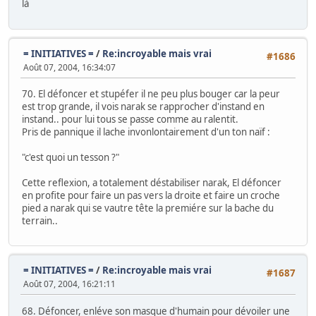
là
= INITIATIVES =
/
Re:incroyable mais vrai
#1686
Août 07, 2004, 16:34:07
70. El défoncer et stupéfer il ne peu plus bouger car la peur
est trop grande, il vois narak se rapprocher d'instand en
instand.. pour lui tous se passe comme au ralentit.
Pris de pannique il lache invonlontairement d'un ton naïf :
"c'est quoi un tesson ?"
Cette reflexion, a totalement déstabiliser narak, El défoncer
en profite pour faire un pas vers la droite et faire un croche
pied a narak qui se vautre tête la premiére sur la bache du
terrain..
= INITIATIVES =
/
Re:incroyable mais vrai
#1687
Août 07, 2004, 16:21:11
68. Défoncer, enléve son masque d'humain pour dévoiler une