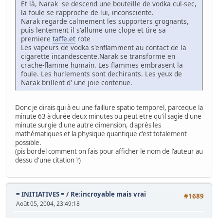
Et là, Narak se descend une bouteille de vodka cul-sec,
la foule se rapproche de lui, inconsciente.
Narak regarde calmement les supporters grognants,
puis lentement il s'allume une clope et tire sa
premiere
taffe.et
rote
Les vapeurs de vodka s'enflamment au contact de la
cigarette incandescente.Narak se transforme en
crache-flamme humain. Les flammes embrasent la
foule. Les hurlements sont dechirants. Les yeux de
Narak brillent d' une joie contenue.
Donc je dirais qui à eu une faillure spatio temporel, parceque la
minute 63 à durée deux minutes ou peut etre qu'il sagie d'une
minute surgie d'une autre dimension, d'aprés les
mathématiques et la physique quantique c'est totalement
possible.
(pis bordel comment on fais pour afficher le nom de l'auteur au
dessu d'une citation ?)
= INITIATIVES =
/
Re:incroyable mais vrai
#1689
Août 05, 2004, 23:49:18