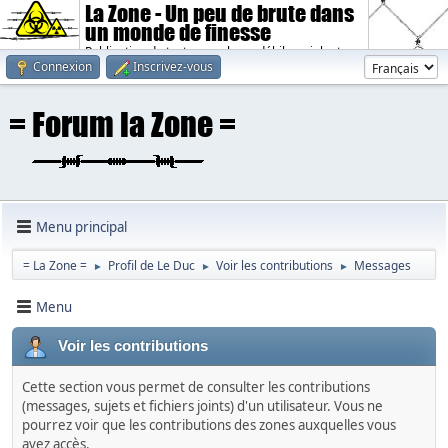
La Zone - Un peu de brute dans
un monde de finesse
Publication de textes sombres, débiles, violents.
Connexion
Inscrivez-vous
Menu principal
= La Zone =
Profil de Le Duc
Voir les contributions
Messages
►
►
►
Menu
Voir les contributions
Cette section vous permet de consulter les contributions
(messages, sujets et fichiers joints) d'un utilisateur. Vous ne
pourrez voir que les contributions des zones auxquelles vous
avez accès.