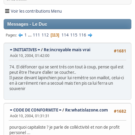
Voir les contributions Menu
Messages - Le Duc
1
...
111
112
114
115
116
Pages
113
= INITIATIVES =
/
Re:incroyable mais vrai
#1681
Août 10, 2004, 01:42:00
74. El défoncer qui se sent trés con tout à coup, pense quil est
peut être l'heure d'aller se coucher..
Il passe devant lapinchien pour lui remètre son maillot, celui-ci
en à carrément rien a secoué mais t'en pis ca lui ferra un
souvenir
= CODE DE CONFORMITE =
/
Re:whatislazone.com
#1682
Août 10, 2004, 01:31:31
pourquoi capitaliste ? je parle de colléctivité et non de profit
personel ...