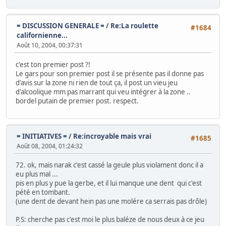
= DISCUSSION GENERALE =
/
Re:La roulette
#1684
californienne...
Août 10, 2004, 00:37:31
c'est ton premier post ?!
Le gars pour son premier post il se présente pas il donne pas
d'avis sur la zone ni rien de tout ça, il post un vieu jeu
d'alcoolique mm pas marrant qui veu intégrer à la zone ..
bordel putain de premier post. respect.
= INITIATIVES =
/
Re:incroyable mais vrai
#1685
Août 08, 2004, 01:24:32
72. ok, mais narak c'est cassé la geule plus violament donc il a
eu plus mal ...
pis en plus y pue la gerbe, et il lui manque une dent qui c'est
pété en tombant.
(une dent de devant hein pas une molére ca serrais pas drôle)
P.S: cherche pas c'est moi le plus baléze de nous deux à ce jeu