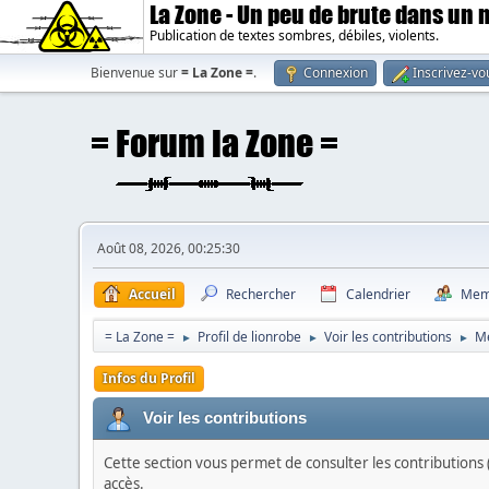
La Zone - Un peu de brute dans un
Publication de textes sombres, débiles, violents.
Bienvenue sur
= La Zone =
.
Connexion
Inscrivez-vo
Août 08, 2026, 00:25:30
Accueil
Rechercher
Calendrier
Mem
= La Zone =
Profil de lionrobe
Voir les contributions
M
►
►
►
Infos du Profil
Voir les contributions
Cette section vous permet de consulter les contributions (
accès.