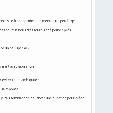
rançais, le front bombé et le menton un peu large
s sourcils noirs très fournis et à peine épilés.
nre un peu spécial ».
iarisant avec mon antre.
r éviter toute ambiguïté :
e sa réponse.
 Je fais semblant de devancer une question pour créer