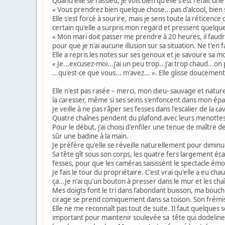
Quand elle se rassied, je vois bien qu'elle s'est refai
« Vous prendrez bien quelque chose...pas d'alcool, bien sû
Elle s'est forcé à sourire, mais je sens toute la réticen
certain qu'elle a surpris mon regard et pressent quelque 
« Mon mari doit passer me prendre à 20 heures, il faudrai
pour que je n'ai aucune illusion sur sa situation. Ne t'en
Elle a repris les notes sur ses genoux et je savoure sa mo
« Je...excusez-moi...j'ai un peu trop...j'ai trop chaud...
...qu'est-ce que vous... m'avez... ». Elle glisse douceme
Elle n'est pas rasée – merci, mon dieu- sauvage et nature
la caresser, même si ses seins s'enfoncent dans mon épau
Je veille à ne pas râper ses fesses dans l'escalier de la 
Quatre chaînes pendent du plafond avec leurs menottes de 
Pour le début, j'ai choisi d'enfiler une tenue de maître
sûr une badine à la main.
Je préfère qu'elle se réveille naturellement pour diminue
Sa tête gît sous son corps, les quatre fers largement é
fesses, pour que les caméras saisissent le spectacle émo
Je fais le tour du propriétaire. C'est vrai qu'elle a eu ch
ça...Je n'ai qu'un bouton à presser dans le mur et les 
Mes doigts font le tri dans l'abondant buisson, ma bou
cirage se prend comiquement dans sa toison. Son frémi
Elle ne me reconnaît pas tout de suite. Il faut quelques 
important pour maintenir soulevée sa tête qui dodeline. 