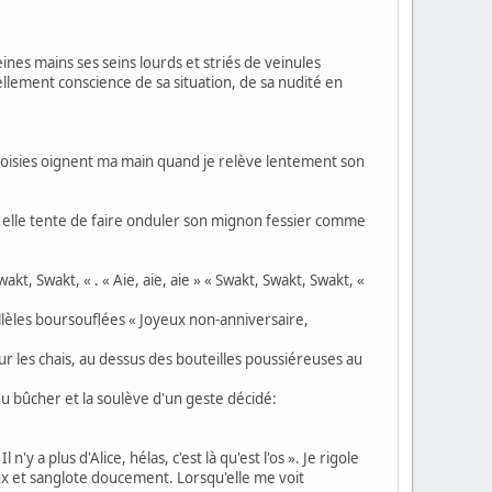
nes mains ses seins lourds et striés de veinules
réellement conscience de sa situation, de sa nudité en
ramoisies oignent ma main quand je relève lentement son
», elle tente de faire onduler son mignon fessier comme
t, Swakt, « . « Aie, aie, aie » « Swakt, Swakt, Swakt, «
èles boursouflées « Joyeux non-anniversaire,
r les chais, au dessus des bouteilles poussiéreuses au
 du bûcher et la soulève d'un geste décidé:
'y a plus d'Alice, hélas, c'est là qu'est l'os ». Je rigole
veux et sanglote doucement. Lorsqu'elle me voit