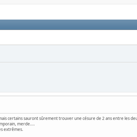
nir, mais certains sauront sûrement trouver une césure de 2 ans entre les deux
emporain, merde....
res extrêmes.