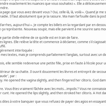
s rendre exactement les nuances que vous souhaitez ». Elle a délicieuseme
tendre.
la page que vous avez devant vous ? Oui, celle-là, là, voilà ». Quand je m
it raidie. Il faut absolument que je la rassure. Ma main farfouille dans la 
d'arrhes, aujourd'hui ». Je compte les billets en la regardant par en dessou
e ça représente. Nouveau soupir, mais elle parvient à me sourire sans mon
 partie d'elle-même de ce qu'elle est en train de faire.
uelques lignes. Elle relève la tête et commence à déclamer, comme s'il s'agis
uffé.
, légèrement interloquée :
uire mes textes, mais je comprends parfaitement l'anglais, surtout avec un d
fois, elle semble redevenue une petite fille, prise en faute à l'école pour 
térieur de sa chatte. Il ouvrit doucement les lèvres et entreprit de secouer
aude", par :
sy. He opened the vagina slightly, and then fingered her clitoris. God dam
re. Vous êtes vraiment fâchée avec les mots...impolis ? Vous ne connaissiez
r cunt. He opened the lips slightly, and then stroked her clitoris. A Hot dam
es à votre banquier que vous refusez de payer des agios en essayant de 