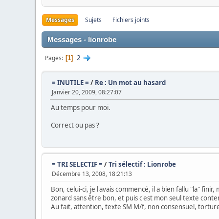
Messages
Sujets
Fichiers joints
Messages - lionrobe
2
Pages
1
= INUTILE =
/
Re : Un mot au hasard
Janvier 20, 2009, 08:27:07
Au temps pour moi.
Correct ou pas ?
= TRI SELECTIF =
/
Tri sélectif : Lionrobe
Décembre 13, 2008, 18:21:13
Bon, celui-ci, je l'avais commencé, il a bien fallu "la" fi
zonard sans être bon, et puis c'est mon seul texte cont
Au fait, attention, texte SM M/f, non consensuel, tortu