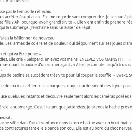
sur ses lèvres :
isse pas le temps de réfléchir.
us arrêter à sept ans ». Elle me regarde sans comprendre. Je secoue à plei
ite fille ? Ah, pourquoi avoir grandi si vite ». Elle vient enfin de prendre 
ui la submerge. J'enchaîne sans lui laisser de répit :
llais la bâillonner de nouveau.
aule. Les larmes de colère et de douleur qui dégoulinent sur ses joues c
n et qui va être punie ».
es. Elle crie « Salopard, enlevez vos mains, ENLEVEZ VOS MAINS ! ! ! ! ! 
secouant la badine d'un air menaçant : « Alice, je compte jusqu'à trois ».
 ».
s de badine se succèdent très vite pour lui couper le souffle. « Swakt, Swak
 de ma main effleure les marques rouges qui dessinent des lignes parall
ieuse quelques instants et découvre seulement alors les caméras posées su
érale la submerge. C'est l'instant que j'attendais. Je prends la hache près
ulsif :
he siffle dans l'air et s'enfonce dans la terre battue avec un bruit mat. « Il n
re de contractures tant elle a bandé son cou. Elle est au bord du choc ner