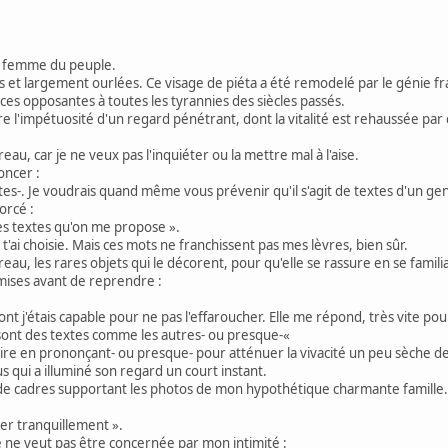
de femme du peuple.
es et largement ourlées. Ce visage de piéta a été remodelé par le génie f
es opposantes à toutes les tyrannies des siècles passés.
 l'impétuosité d'un regard pénétrant, dont la vitalité est rehaussée par de
u, car je ne veux pas l'inquiéter ou la mettre mal à l'aise.
oncer :
 textes-. Je voudrais quand même vous prévenir qu'il s'agit de textes d'un ge
orcé :
 les textes qu'on me propose ».
 t'ai choisie. Mais ces mots ne franchissent pas mes lèvres, bien sûr.
ureau, les rares objets qui le décorent, pour qu'elle se rassure en se famil
mises avant de reprendre :
ont j'étais capable pour ne pas l'effaroucher. Elle me répond, très vite pou
sont des textes comme les autres- ou presque-«
rire en prononçant- ou presque- pour atténuer la vivacité un peu sèche d
fus qui a illuminé son regard un court instant.
s de cadres supportant les photos de mon hypothétique charmante famille.
ler tranquillement ».
e ne veut pas être concernée par mon intimité :