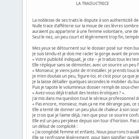
LA TRADUCTRICE
La noblesse de ses traits le dispute à son authenticité 
Nulle trace d'afféterie sur la moue de ces lèvres sombr
auraient pu appartenir à une femme volontaire, une de c
Seul le nez, un peu court et légèrement trop fin, tempère
Mes yeux se détournent sur le dossier posé sur mon burea
Je suis tendu et je dois me racler la gorge avant de pron
« Votre publicité indiquait, je cite – je traduis tous les
Elle réplique sans se démonter, avec un sourire un peu f
« Monsieur, je viens juste de m'installer. Je prends tous
Je m'en doutais un peu, figure-toi, et c'est pour ça que je
Je la laisse détailler quelques secondes le mobilier du b
Puis je tapote le volumineux dossier rempli de sous-che
« Avez-vous déjà traduit des textes érotiques ? ».
J'ai mis dans ma question tout le sérieux professionnel d
« Pas encore, monsieur, mais ça ne me dérange pas, ce 
Elle a tenté de donner un peu plus de chaleur à son sou
Je crois que je l'aime déjà, rien que pour ce sourire con
Elle est un peu perplexe depuis son tour d'horizon. Pa
un début de complicité :
« J'ai congédié femme et enfants. Nous pourrons travail
Elle se renfrogne légèrement, pour bien signifier qu'ell