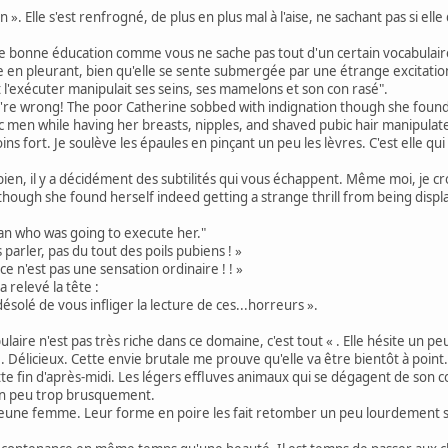
 ». Elle s'est renfrogné, de plus en plus mal à l'aise, ne sachant pas si elle
onne éducation comme vous ne sache pas tout d'un certain vocabulaire ». E
rine en pleurant, bien qu'elle se sente submergée par une étrange excitati
 l'exécuter manipulait ses seins, ses mamelons et son con rasé".
ou're wrong! The poor Catherine sobbed with indignation though she found
tic men while having her breasts, nipples, and shaved pubic hair manipula
ins fort. Je soulève les épaules en pinçant un peu les lèvres. C'est elle qui
h bien, il y a décidément des subtilités qui vous échappent. Même moi, je croi
hough she found herself indeed getting a strange thrill from being displa
an who was going to execute her."
 parler, pas du tout des poils pubiens ! »
 ce n'est pas une sensation ordinaire ! ! »
 relevé la tête :
 désolé de vous infliger la lecture de ces...horreurs ».
aire n'est pas très riche dans ce domaine, c'est tout « . Elle hésite un peu
 « . Délicieux. Cette envie brutale me prouve qu'elle va être bientôt à point.
tte fin d'après-midi. Les légers effluves animaux qui se dégagent de son c
 un peu trop brusquement.
jeune femme. Leur forme en poire les fait retomber un peu lourdement sur