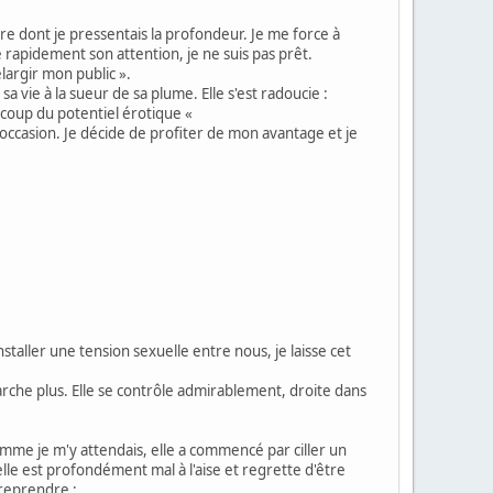
e dont je pressentais la profondeur. Je me force à
 rapidement son attention, je ne suis pas prêt.
élargir mon public ».
a vie à la sueur de sa plume. Elle s'est radoucie :
coup du potentiel érotique «
occasion. Je décide de profiter de mon avantage et je
staller une tension sexuelle entre nous, je laisse cet
marche plus. Elle se contrôle admirablement, droite dans
 comme je m'y attendais, elle a commencé par ciller un
elle est profondément mal à l'aise et regrette d'être
 reprendre :