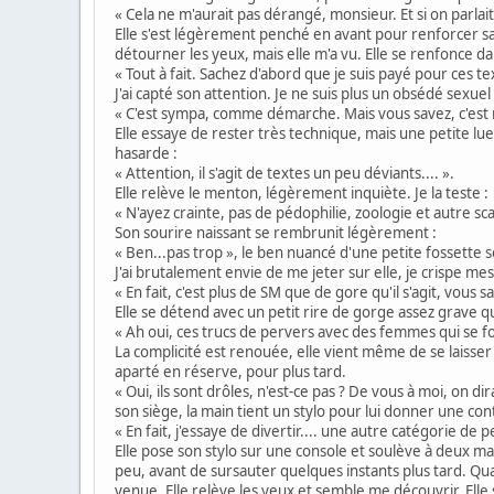
« Cela ne m'aurait pas dérangé, monsieur. Et si on parlai
Elle s'est légèrement penché en avant pour renforcer sa
détourner les yeux, mais elle m'a vu. Elle se renfonce d
« Tout à fait. Sachez d'abord que je suis payé pour ces te
J'ai capté son attention. Je ne suis plus un obsédé sexuel
« C'est sympa, comme démarche. Mais vous savez, c'est 
Elle essaye de rester très technique, mais une petite l
hasarde :
« Attention, il s'agit de textes un peu déviants.... ».
Elle relève le menton, légèrement inquiète. Je la teste :
« N'ayez crainte, pas de pédophilie, zoologie et autre sc
Son sourire naissant se rembrunit légèrement :
« Ben...pas trop », le ben nuancé d'une petite fossette 
J'ai brutalement envie de me jeter sur elle, je crispe mes
« En fait, c'est plus de SM que de gore qu'il s'agit, vous sa
Elle se détend avec un petit rire de gorge assez grave qu
« Ah oui, ces trucs de pervers avec des femmes qui se fo
La complicité est renouée, elle vient même de se laisser 
aparté en réserve, pour plus tard.
« Oui, ils sont drôles, n'est-ce pas ? De vous à moi, on 
son siège, la main tient un stylo pour lui donner une co
« En fait, j'essaye de divertir.... une autre catégorie 
Elle pose son stylo sur une console et soulève à deux main
peu, avant de sursauter quelques instants plus tard. Quan
venue. Elle relève les yeux et semble me découvrir. Elle