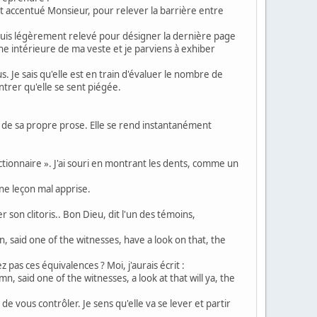
nt accentué Monsieur, pour relever la barrière entre
e suis légèrement relevé pour désigner la dernière page
poche intérieure de ma veste et je parviens à exhiber
s. Je sais qu'elle est en train d'évaluer le nombre de
trer qu'elle se sent piégée.
sait de sa propre prose. Elle se rend instantanément
ictionnaire ». J'ai souri en montrant les dents, comme un
une leçon mal apprise.
 son clitoris.. Bon Dieu, dit l'un des témoins,
n, said one of the witnesses, have a look on that, the
 pas ces équivalences ? Moi, j'aurais écrit :
n, said one of the witnesses, a look at that will ya, the
vous contrôler. Je sens qu'elle va se lever et partir