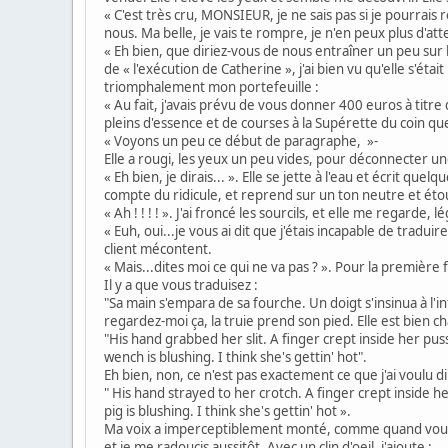
« C'est très cru, MONSIEUR, je ne sais pas si je pourrai
nous. Ma belle, je vais te rompre, je n'en peux plus d'at
« Eh bien, que diriez-vous de nous entraîner un peu sur 
de « l'exécution de Catherine », j'ai bien vu qu'elle s'éta
triomphalement mon portefeuille :
« Au fait, j'avais prévu de vous donner 400 euros à titre 
pleins d'essence et de courses à la Supérette du coin qu
« Voyons un peu ce début de paragraphe, »-
Elle a rougi, les yeux un peu vides, pour déconnecter une
« Eh bien, je dirais... ». Elle se jette à l'eau et écrit q
compte du ridicule, et reprend sur un ton neutre et éto
« Ah ! ! ! ! ». J'ai froncé les sourcils, et elle me regarde
« Euh, oui...je vous ai dit que j'étais incapable de trad
client mécontent.
« Mais...dites moi ce qui ne va pas ? ». Pour la première 
Il y a que vous traduisez :
"Sa main s'empara de sa fourche. Un doigt s'insinua à l'in
regardez-moi ça, la truie prend son pied. Elle est bien ch
"His hand grabbed her slit. A finger crept inside her pus
wench is blushing. I think she's gettin' hot".
Eh bien, non, ce n'est pas exactement ce que j'ai voulu di
" His hand strayed to her crotch. A finger crept inside he
pig is blushing. I think she's gettin' hot ».
Ma voix a imperceptiblement monté, comme quand vous dit
et je me radoucis aussitôt. Avec un clin d'oeil, j'ajoute :