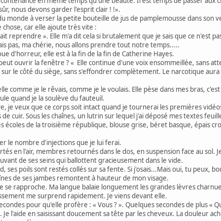
t une contenance en même temps qu'une beauté. Il est temps de passer aux 
r, nous devons garder l'esprit clair ! !».
ce du monde à verser la petite bouteille de jus de pamplemousse dans son v
chose, car elle ajoute très vite :
t reprendre ». Elle m'a dit cela si brutalement que je sais que ce n'est pa
 fais pas, ma chérie, nous allons prendre tout notre temps.....
ue d'horreur, elle est à la fin de la fin de Catherine Hayes.
on peut ouvrir la fenêtre ? « Elle continue d'une voix ensommeillée, sans a
nt sur le côté du siège, sans s'effondrer complètement. Le narcotique aura 
lle comme je le rêvais, comme je le voulais. Elle pèse dans mes bras, c'est
le quand je la soulève du fauteuil.
cave, je veux que ce corps soit intact quand je tournerai les premières vidéo
cuir. Sous les chaînes, un lutrin sur lequel j'ai déposé mes textes feuille
 des écoles de la troisième république, blouse grise, béret basque, épais 
r le nombre d'injections que je lui ferai.
cartés en l'air, membres retournés dans le dos, en suspension face au sol
uvant de ses seins qui ballottent gracieusement dans le vide.
aud, ses poils sont restés collés sur sa fente. Si j'osais...Mais oui, tu peu
chaînes de ses jambes remontent à hauteur de mon visage.
che se rapproche. Ma langue balaie longuement les grandes lèvres charnue
ssement me surprend rapidement. Je viens devant elle.
secondes pour qu'elle profère : « Vous ? ». Quelques secondes de plus « Qu'e
Je l'aide en saisissant doucement sa tête par les cheveux. La douleur achèv