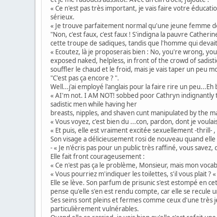
« Ce n'est pas très important, je vais faire votre éducation
sérieux.
« Je trouve parfaitement normal qu'une jeune femme de b
"Non, c'est faux, c'est faux ! S'indigna la pauvre Cathe
cette troupe de sadiques, tandis que l'homme qui devait
« Ecoutez, là je proposerais bien : No, you're wrong, y
exposed naked, helpless, in front of the crowd of sadis
souffler le chaud et le froid, mais je vais taper un peu mo
"C'est pas ça encore ? ".
Well...j'ai employé l'anglais pour la faire rire un peu...E
« AI'm not. I AM NOT! sobbed poor Cathryn indignantly t
sadistic men while having her
breasts, nipples, and shaven cunt manipulated by the m
« Vous voyez, c'est bien du ...con, pardon, dont je voulais
« Et puis, elle est vraiment excitée sexuellement -thrill- ,
Son visage a délicieusement rosi de nouveau quand elle a
- « Je n'écris pas pour un public très raffiné, vous savez,
Elle fait front courageusement :
« Ce n'est pas ça le problème, Monsieur, mais mon vocabul
« Vous pourriez m'indiquer les toilettes, s'il vous plait ?
Elle se lève. Son parfum de prisunic s'est estompé en ce
pense qu'elle s'en est rendu compte, car elle se recule
Ses seins sont pleins et fermes comme ceux d'une très 
particulièrement vulnérables.