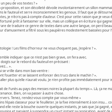
t un peu de vos textes ? »
 proposition, et son décolleté dévoile involontairement un sillon mammair
ans le fauteuil et serre inconsciemment les genoux. Il faut que je détourne
xtes, je n'écris pas à compte d'auteur. C'est pour cette raison que je veux 
 fortuné prêt à fantasmer sur elle, mais un collègue en écriture qui gagne s
rare de traduire ce genre de textes dans une autre langue, on perd beau
ueur d'amusement a filtré sous les paupières modestement baissées pour l'
atologie ! Les films d'horreur ne vous choquent pas, j'espère ? ».
semble indiquer que ce n'est pas bien grave, on fera avec.
 doigts sur le rebord du fauteuil en précisant :
vez... ».
i se vrille dans mon bas-ventre :
nt fouetter et se laissent enfoncer des trucs dans le machin ? ».
aller plus qu'elle n'aurait voulu. Je n'en profite pas immédiatement pour in
dirait de Funès au pays des messes noires la plupart du temps ». Là, ça ne 
ntenance. Bien, on va passer à autre chose.
de pervers. Tenez, rendez-vous compte par vous-même »
s l'épais classeur pour le feuilleter. Je la fixe intensément à son insu...
d elle reste la bouche ouverte quelques instants, je sais que j'ai gagné, 
 soupire et parvient à suspendre un court instant sa respiration, avant de