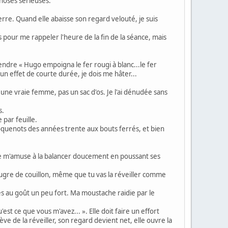
choses sérieuses.
erre. Quand elle abaisse son regard velouté, je suis
s pour me rappeler l'heure de la fin de la séance, mais
ttendre « Hugo empoigna le fer rougi à blanc...le fer
un effet de courte durée, je dois me hâter...
 une vraie femme, pas un sac d'os. Je l'ai dénudée sans
s.
 par feuille.
croquenots des années trente aux bouts ferrés, et bien
. Je m'amuse à la balancer doucement en poussant ses
x, bougre de couillon, même que tu vas la réveiller comme
s au goût un peu fort. Ma moustache raidie par le
st ce que vous m'avez... ». Elle doit faire un effort
e de la réveiller, son regard devient net, elle ouvre la