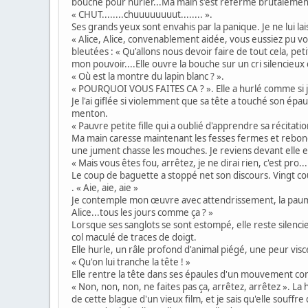
bouche pour hurler...Ma main s'est refermé brutalement 
« CHUT........chuuuuuuuut........ ».
Ses grands yeux sont envahis par la panique. Je ne lui la
« Alice, Alice, convenablement aidée, vous eussiez pu vo
bleutées : « Qu'allons nous devoir faire de tout cela, pet
mon pouvoir....Elle ouvre la bouche sur un cri silencieux q
« Où est la montre du lapin blanc ? ».
« POURQUOI VOUS FAITES CA ? ». Elle a hurlé comme si j'a
Je l'ai giflée si violemment que sa tête a touché son ép
menton.
« Pauvre petite fille qui a oublié d'apprendre sa récitatio
Ma main caresse maintenant les fesses fermes et rebondi
une jument chasse les mouches. Je reviens devant elle en 
« Mais vous êtes fou, arrêtez, je ne dirai rien, c'est pro...
Le coup de baguette a stoppé net son discours. Vingt coup
. « Aie, aie, aie »
Je contemple mon œuvre avec attendrissement, la paume
Alice...tous les jours comme ça ? »
Lorsque ses sanglots se sont estompé, elle reste silenc
col maculé de traces de doigt.
Elle hurle, un râle profond d'animal piégé, une peur visc
« Qu'on lui tranche la tête ! »
Elle rentre la tête dans ses épaules d'un mouvement conv
« Non, non, non, ne faites pas ça, arrêtez, arrêtez ». La hac
de cette blague d'un vieux film, et je sais qu'elle souff