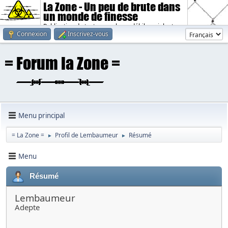
La Zone - Un peu de brute dans
un monde de finesse
Publication de textes sombres, débiles, violents.
Connexion
Inscrivez-vous
Menu principal
= La Zone =
Profil de Lembaumeur
Résumé
►
►
Menu
Résumé
Lembaumeur
Adepte