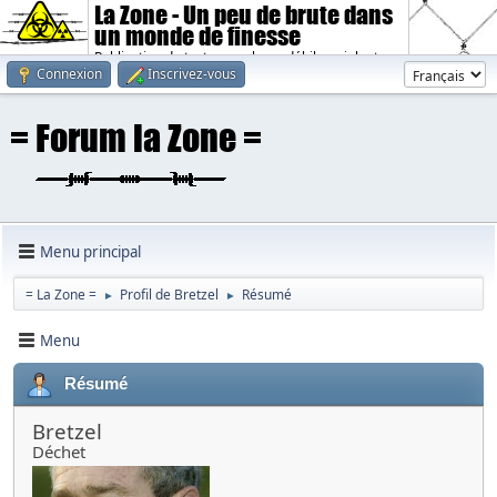
La Zone - Un peu de brute dans
un monde de finesse
Publication de textes sombres, débiles, violents.
Connexion
Inscrivez-vous
Menu principal
= La Zone =
Profil de Bretzel
Résumé
►
►
Menu
Résumé
Bretzel
Déchet